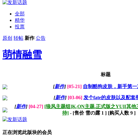
全部
精华
投票
原创
转帖
新作
公告
萌情融雪
标题
[
新作
]
[05-21]
自制酷狗皮肤，新手第一
[
新作
]
[03-06]
发个fate的皮肤以及配套
[
新作
]
[04-27]
[狼风主题组]K-ON主题.正式版之YUI[
待]
- [售价 雪の露
1
] [购买人数 9 ]
正在浏览此版块的会员