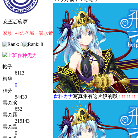
女王近衛軍
家族: 神の圣域 - 潜水帝
上班各种无力
帖子
6113
精华
0
积分
倉科カナ
写真集有这片段的哦,
↑↑↑↑↑↑
54439
雪の涙
652
雪の露
215143
雪の晶
0