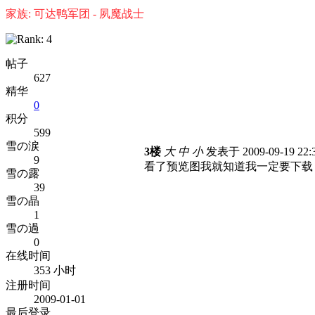
家族: 可达鸭军团 - 夙魔战士
帖子
627
精华
0
积分
599
雪の涙
3楼
大
中
小
发表于 2009-09-19 22
9
看了预览图我就知道我一定要下载
雪の露
39
雪の晶
1
雪の過
0
在线时间
353 小时
注册时间
2009-01-01
最后登录