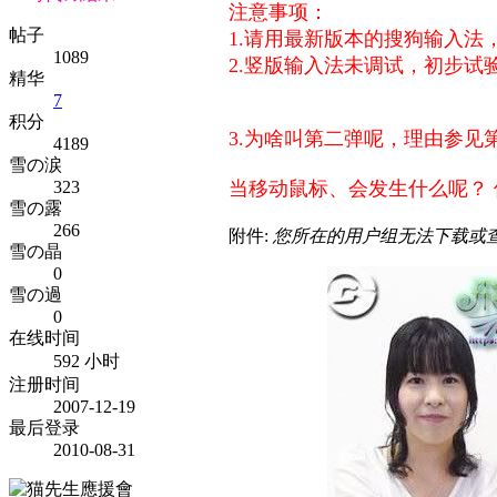
注意事项：
帖子
1.请用最新版本的搜狗输入法
1089
2.竖版输入法未调试，初步试
精华
7
积分
3.为啥叫第二弹呢，理由参见
4189
雪の涙
当移动鼠标、会发生什么呢？
323
雪の露
266
附件:
您所在的用户组无法下载或
雪の晶
0
雪の過
0
在线时间
592 小时
注册时间
2007-12-19
最后登录
2010-08-31