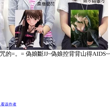
的=。= 偽娘斷JJ~偽娘控背背山得AIDS~
只看该作者