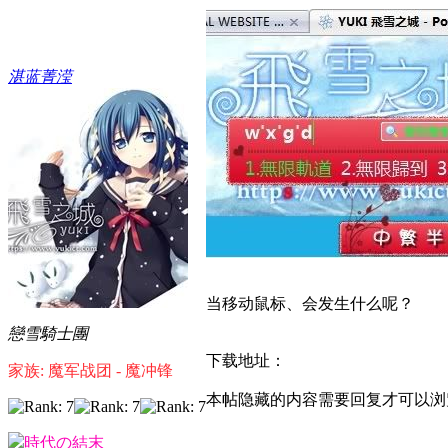
湛蓝菁滢
当移动鼠标、会发生什么呢？
戀雪騎士團
下载地址：
家族: 魔军战团 - 魔冲锋
本帖隐藏的内容需要回复才可以浏
時代の結末