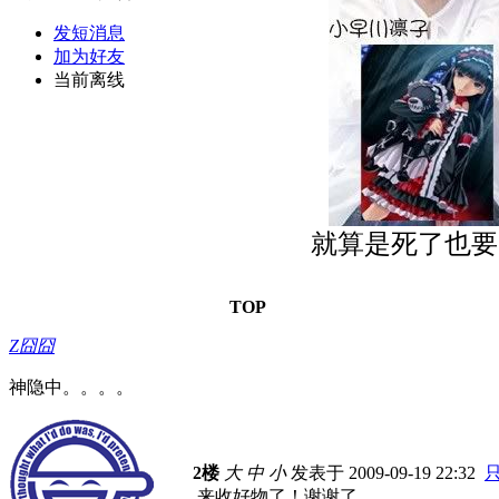
发短消息
加为好友
当前离线
就算是死了也要咒
TOP
Z囧囧
神隐中。。。。
2楼
大
中
小
发表于 2009-09-19 22:32
来收好物了！谢谢了