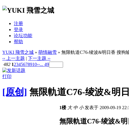
注册
登录
论坛功能
帮助
YUKI 飛雪之城
»
萌情融雪
» 無限軌道C76-绫波&明日香 搜狗输入
‹‹ 上一主题
|
下一主题 ››
482
1
2
3
4
5
6
7
8
9
10
››
... 49
打印
[原创]
無限軌道C76-绫波&明日香
1楼
大
中
小
发表于 2009-09-19 22
無限軌道C76-绫波&明日