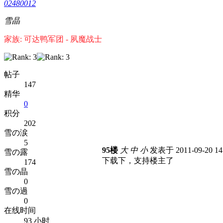
02480012
雪晶
家族: 可达鸭军团 - 夙魔战士
帖子
147
精华
0
积分
202
雪の涙
5
95楼
大
中
小
发表于 2011-09-20 1
雪の露
下载下，支持楼主了
174
雪の晶
0
雪の過
0
在线时间
93 小时