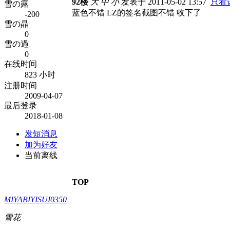
92楼
大
中
小
发表于 2011-05-02 13:57
只看
雪の露
蓝色不错 LZ的签名截图不错 收下了
-200
雪の晶
0
雪の過
0
在线时间
823 小时
注册时间
2009-04-07
最后登录
2018-01-08
发短消息
加为好友
当前离线
TOP
MIYABIYISUI0350
雪花