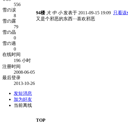
556
雪の涙
94楼
大
中
小
发表于 2011-09-15 19:09
只看该
8
又是个邪恶的东西···喜欢邪恶
雪の露
79
雪の晶
0
雪の過
0
在线时间
196 小时
注册时间
2008-06-05
最后登录
2013-10-26
发短消息
加为好友
当前离线
TOP