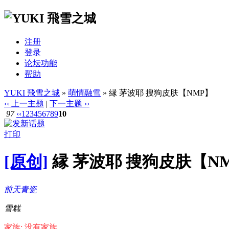
注册
登录
论坛功能
帮助
YUKI 飛雪之城
»
萌情融雪
» 縁 茅波耶 搜狗皮肤【NMP】
‹‹ 上一主题
|
下一主题 ››
97
‹‹
1
2
3
4
5
6
7
8
9
10
打印
[原创]
縁 茅波耶 搜狗皮肤【N
前天青瓷
雪糕
家族: 没有家族