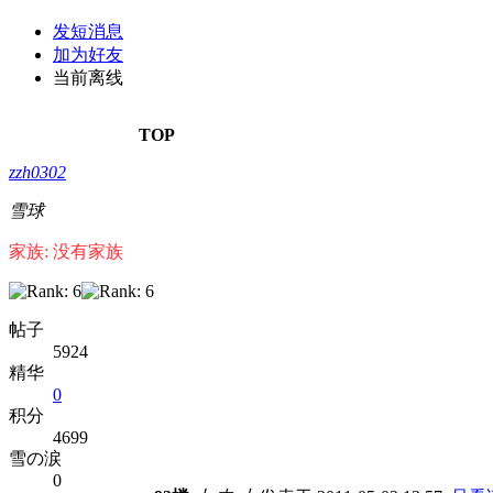
发短消息
加为好友
当前离线
TOP
zzh0302
雪球
家族: 没有家族
帖子
5924
精华
0
积分
4699
雪の涙
0