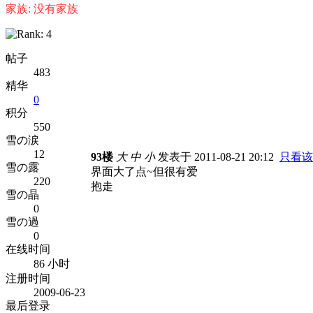
家族: 没有家族
帖子
483
精华
0
积分
550
雪の涙
12
93楼
大
中
小
发表于 2011-08-21 20:12
只看该
雪の露
界面大了点~但很有爱
220
抱走
雪の晶
0
雪の過
0
在线时间
86 小时
注册时间
2009-06-23
最后登录