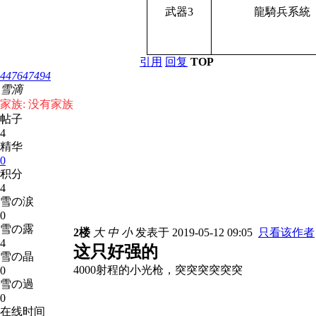
武器3
龍騎兵系統
引用
回复
TOP
447647494
雪滴
家族: 没有家族
帖子
4
精华
0
积分
4
雪の涙
0
雪の露
2楼
大
中
小
发表于 2019-05-12 09:05
只看该作者
4
这只好强的
雪の晶
4000射程的小光枪，突突突突突突
0
雪の過
0
在线时间