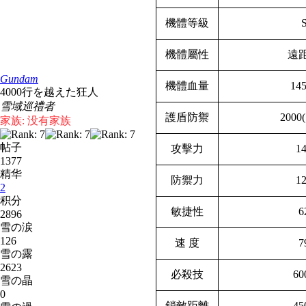
機體等級
機體屬性
遠
Gundam
機體血量
14
4000行を越えた狂人
雪域巡禮者
護盾防禦
2000
家族: 没有家族
帖子
攻擊力
1
1377
精华
防禦力
1
2
积分
敏捷性
6
2896
雪の涙
126
速 度
7
雪の露
2623
必殺技
60
雪の晶
0
鎖敵距離
45