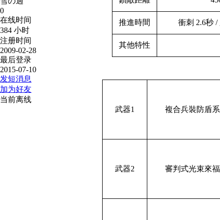
雪の過
0
在线时间
推進時間
衝刺 2.6秒 /
384 小时
注册时间
其他特性
2009-02-28
最后登录
2015-07-10
发短消息
加为好友
当前离线
武器1
複合兵裝防盾系
武器2
審判式光束來福