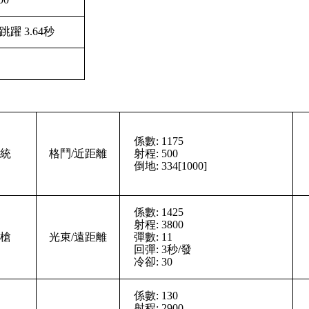
 跳躍 3.64秒
係數: 1175
統
格鬥/近距離
射程: 500
倒地: 334[1000]
係數: 1425
射程: 3800
槍
光束/遠距離
彈數: 11
回彈: 3秒/發
冷卻: 30
係數: 130
射程: 2900