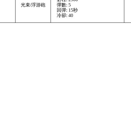
光束/浮游砲
彈數: 5
回彈: 15秒
冷卻: 40