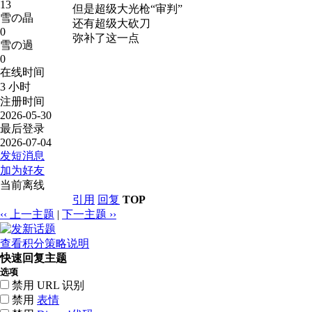
13
但是超级大光枪“审判”
雪の晶
还有超级大砍刀
0
弥补了这一点
雪の過
0
在线时间
3 小时
注册时间
2026-05-30
最后登录
2026-07-04
发短消息
加为好友
当前离线
引用
回复
TOP
‹‹ 上一主题
|
下一主题 ››
查看积分策略说明
快速回复主题
选项
禁用 URL 识别
禁用
表情