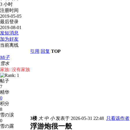
3 小时
注册时间
2019-05-05
最后登录
2019-08-01
发短消息
加为好友
当前离线
引用
回复
TOP
Mi子
雪水
家族: 没有家族
帖子
7
精华
0
积分
8
雪の涙
3楼
大
中
小
发表于 2026-05-31 22:48
只看该作者
0
浮游炮很一般
雪の露