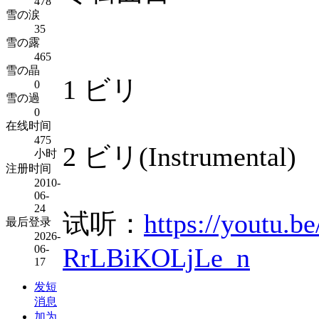
478
雪の涙
35
雪の露
465
雪の晶
1 ビリ
0
雪の過
0
在线时间
475
2 ビリ(Instrumental)
小时
注册时间
2010-
06-
24
试听：
https://youtu.
最后登录
2026-
RrLBiKOLjLe_n
06-
17
发短
消息
加为