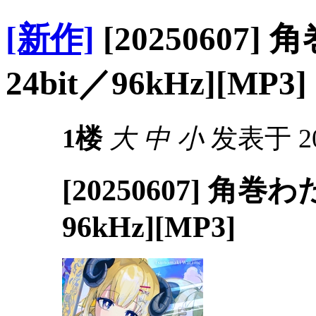
[新作]
[20250607]
24bit／96kHz][MP3]
1楼
大
中
小
发表于 202
[20250607] 角巻わ
96kHz][MP3]