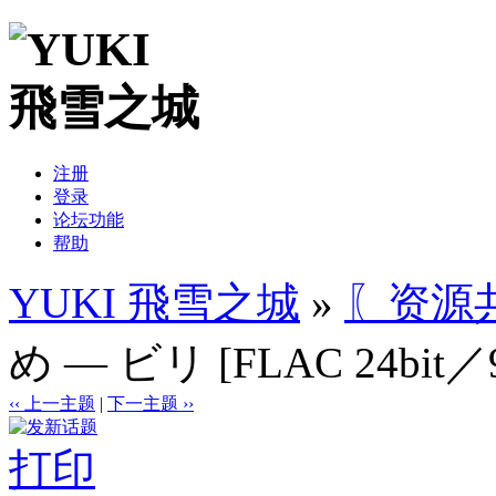
注册
登录
论坛功能
帮助
YUKI 飛雪之城
»
〖资源
め — ビリ [FLAC 24bit／9
‹‹ 上一主题
|
下一主题 ››
打印