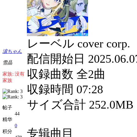
レーベル cover corp.
涙ちゃん
配信開始日 2025.06.0
雪晶
収録曲数 全2曲
家族: 没有
家族
収録時間 07:28
サイズ合計 252.0MB
帖子
44
精华
0
专辑曲目
积分