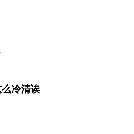
诶
这么冷清诶