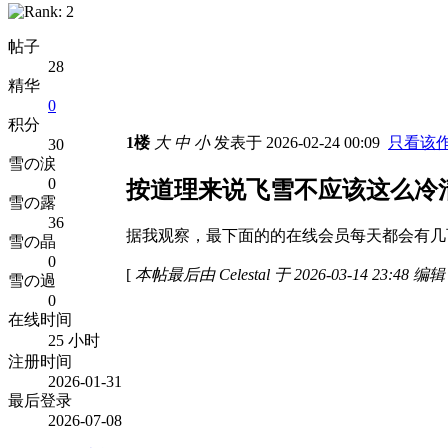
帖子
28
精华
0
积分
1楼
大
中
小
发表于 2026-02-24 00:09
只看该
30
雪の涙
0
按道理来说飞雪不应该这么冷
雪の露
36
据我观察，最下面的的在线会员每天都会有几
雪の晶
0
[
本帖最后由 Celestal 于 2026-03-14 23:48 编
雪の過
0
在线时间
25 小时
注册时间
2026-01-31
最后登录
2026-07-08