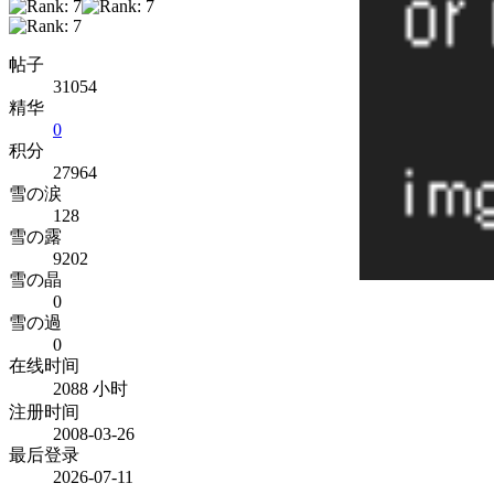
帖子
31054
精华
0
积分
27964
雪の涙
128
雪の露
9202
雪の晶
0
雪の過
0
在线时间
2088 小时
注册时间
2008-03-26
最后登录
2026-07-11