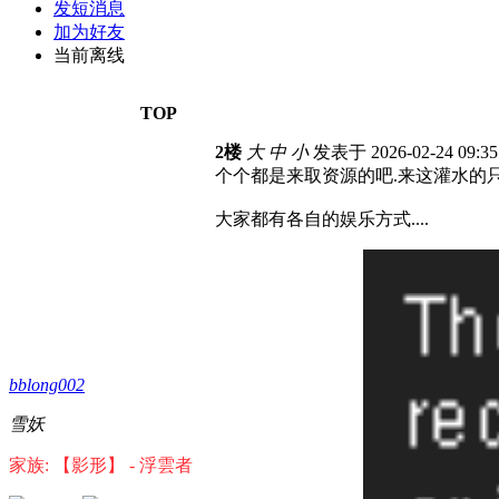
发短消息
加为好友
当前离线
TOP
2楼
大
中
小
发表于 2026-02-24 09:3
个个都是来取资源的吧.来这灌水的只
大家都有各自的娱乐方式....
bblong002
雪妖
家族: 【影形】 - 浮雲者