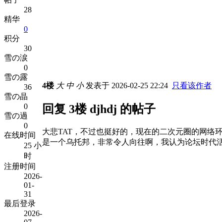
28
精华
0
积分
30
雪の涙
0
雪の露
4楼
大
中
小
发表于 2026-02-25 22:24
只看该作者
36
雪の晶
0
回复 3楼 djhdj 的帖子
雪の過
0
大悲TAT，不过也挺好的，现在的二次元圈的网络
在线时间
是一个乌托邦，非常令人向往啊，我认为论坛时代
25 小
时
注册时间
2026-
01-
31
最后登录
2026-