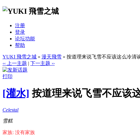
注册
登录
论坛功能
帮助
YUKI 飛雪之城
»
漫天飛雪
» 按道理来说飞雪不应该这么冷清
‹‹ 上一主题
|
下一主题 ››
打印
[灌水]
按道理来说飞雪不应该
Celestal
雪糕
家族: 没有家族