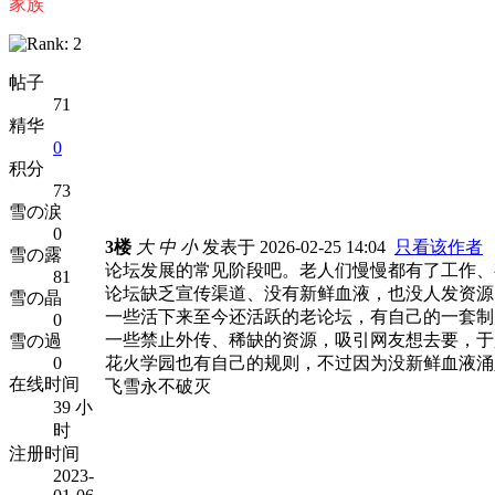
家族
帖子
71
精华
0
积分
73
雪の涙
0
3楼
大
中
小
发表于 2026-02-25 14:04
只看该作者
雪の露
论坛发展的常见阶段吧。老人们慢慢都有了工作、
81
论坛缺乏宣传渠道、没有新鲜血液，也没人发资源
雪の晶
一些活下来至今还活跃的老论坛，有自己的一套制度
0
一些禁止外传、稀缺的资源，吸引网友想去要，于
雪の過
0
花火学园也有自己的规则，不过因为没新鲜血液涌
在线时间
飞雪永不破灭
39 小
时
注册时间
2023-