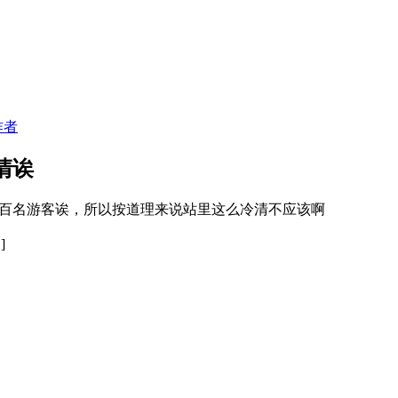
作者
清诶
百名游客诶，所以按道理来说站里这么冷清不应该啊
辑
]