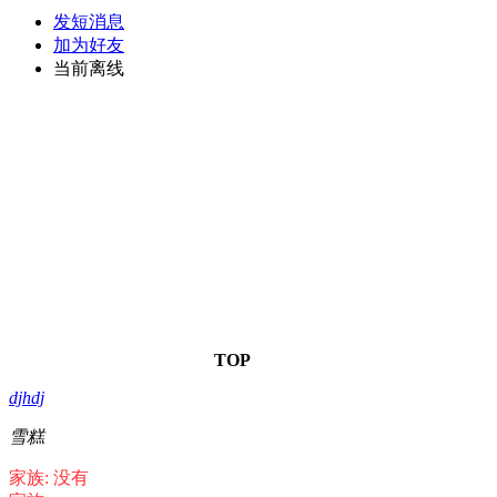
发短消息
加为好友
当前离线
TOP
djhdj
雪糕
家族: 没有