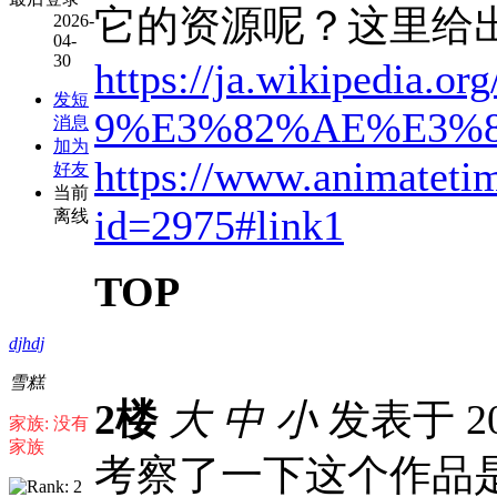
它的资源呢？这里给
2026-
04-
30
https://ja.wikipedia.org
发短
9%E3%82%AE%E3%
消息
加为
https://www.animatetim
好友
当前
id=2975#link1
离线
TOP
djhdj
雪糕
2楼
大
中
小
发表于 202
家族: 没有
家族
考察了一下这个作品