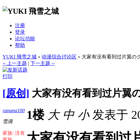
注册
登录
论坛功能
帮助
YUKI 飛雪之城
»
动漫综合讨论区
» 大家有没有看到过片翼の
‹‹ 上一主题
|
下一主题 ››
打印
[原创]
大家有没有看到过片翼
vanana100
1楼
大
中
小
发表于 202
雪滴
家族: 没有
大家有没有看到过
家族