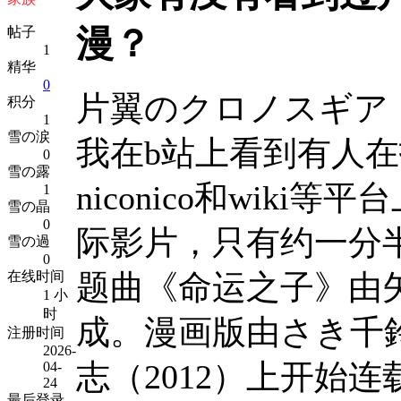
漫？
帖子
1
精华
0
片翼のクロノスギア
积分
1
雪の涙
我在b站上看到有人
0
雪の露
niconico和wik
1
雪の晶
0
际影片，只有约一分
雪の過
0
题曲《命运之子》由
在线时间
1 小
时
成。漫画版由さき千鈴绘
注册时间
2026-
志（2012）上开始
04-
24
最后登录