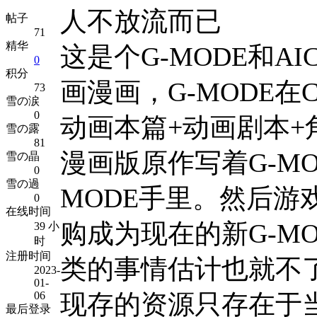
人不放流而已
帖子
71
精华
这是个G-MODE和
0
积分
画漫画，G-MODE
73
雪の涙
0
动画本篇+动画剧本+
雪の露
81
漫画版原作写着G-MO
雪の晶
0
雪の過
MODE手里。然后游戏
0
在线时间
购成为现在的新G-M
39 小
时
注册时间
类的事情估计也就不
2023-
01-
06
现存的资源只存在于当
最后登录