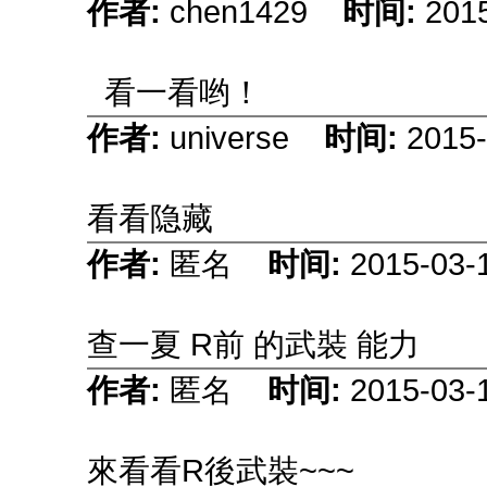
作者:
chen1429
时间:
2015
看一看哟！
作者:
universe
时间:
2015-
看看隐藏
作者:
匿名
时间:
2015-03-
查一夏 R前 的武裝 能力
作者:
匿名
时间:
2015-03-
來看看R後武裝~~~