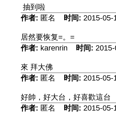
抽到啦
作者:
匿名
时间:
2015-05-
居然要恢复=。=
作者:
karenrin
时间:
2015-
來
拜大佛
作者:
匿名
时间:
2015-05
好帥，好大台，好喜歡這台
作者:
匿名
时间:
2015-05-