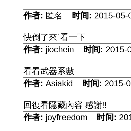
作者:
匿名
时间:
2015-05-
快倒了來˙看一下
作者:
jiochein
时间:
2015-0
看看武器系數
作者:
Asiakid
时间:
2015-0
回復看隱藏內容 感謝!!
作者:
joyfreedom
时间:
20