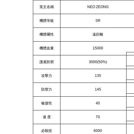
英文名稱
NEO ZEONG
機體等級
SR
機體屬性
遠距離
機體血量
15000
護盾防禦
3000(50%)
攻擊力
135
防禦力
145
敏捷性
40
速 度
70
必殺技
6000