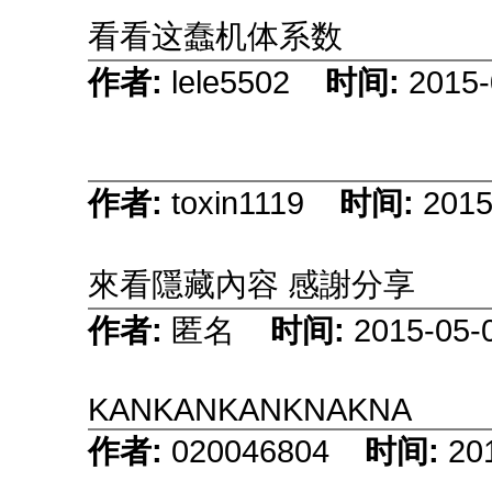
看看这蠢机体系数
作者:
lele5502
时间:
2015-
作者:
toxin1119
时间:
2015
來看隱藏內容 感謝分享
作者:
匿名
时间:
2015-05-
KANKANKANKNAKNA
作者:
020046804
时间:
20