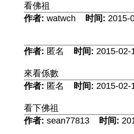
看佛祖
作者:
watwch
时间:
2015-0
作者:
匿名
时间:
2015-02-
來看係數
作者:
匿名
时间:
2015-02-
看下佛祖
作者:
sean77813
时间:
20