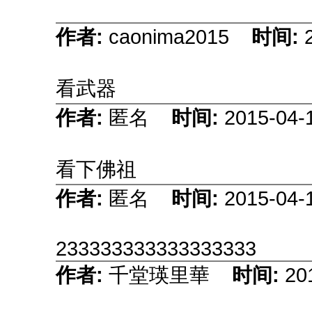
作者:
caonima2015
时间:
看武器
作者:
匿名
时间:
2015-04-
看下佛祖
作者:
匿名
时间:
2015-04-
233333333333333333
作者:
千堂瑛里華
时间:
20