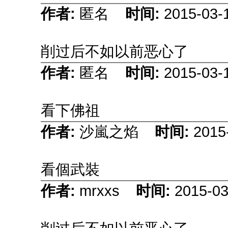
作者:
匿名
时间:
2015-03-
削过后不如以前恶心了
作者:
匿名
时间:
2015-03-
看下佛祖
作者:
沙嵐之焰
时间:
2015
看個武裝
作者:
mrxxs
时间:
2015-03