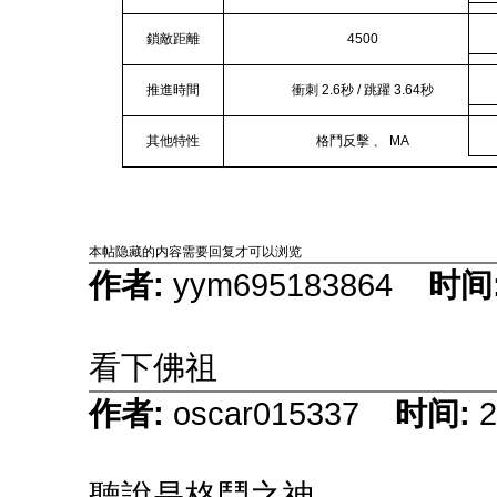
鎖敵距離
4500
推進時間
衝刺 2.6秒 / 跳躍 3.64秒
其他特性
格鬥反擊 、 MA
本帖隐藏的内容需要回复才可以浏览
作者:
yym695183864
时间
看下佛祖
作者:
oscar015337
时间:
2
聽說是格鬥之神