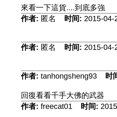
來看一下這貨....到底多強
作者:
匿名
时间:
2015-04-
作者:
匿名
时间:
2015-04-
作者:
tanhongsheng93
时
回復看看千手大佛的武器
作者:
freecat01
时间:
2015