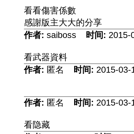
看看傷害係數
感謝版主大大的分享
作者:
saiboss
时间:
2015-
看武器資料
作者:
匿名
时间:
2015-03-
作者:
匿名
时间:
2015-03-
看隐藏