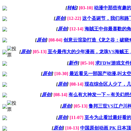
[
转帖
]
[03-10]
动漫中那些有趣
[
原创
]
[12-22]
这个圣诞节，我们和路
[
原创
]
[12-14]
海賊王中你最喜歡的
[
原创
]
[08-04]
创意云渲染打造《龙之谷：破晓
[
原创
]
[05-13]
至今最伟大的少年漫画，龙珠VS海贼王
[
新作
]
[05-10]
求FDW游戏文件
[
原创
]
[10-30]
最近看见一部国产动漫,叫太空
[
原创
]
[08-14]
现在综合区人少了，
[
原创
]
[08-14]
有么有大神发一下～有关幻想生
[
原创
]
[05-13]
鲁邦三世VS江户川
[
原创
]
[11-07]
至今为止看过最好看
[
原创
]
[10-13]
中国原创动画 PK 日本