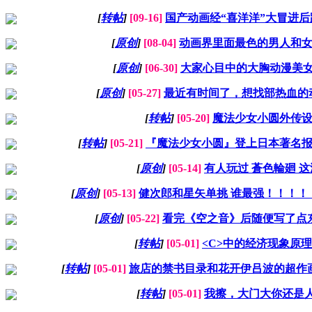
[
转帖
]
[09-16]
国产动画经“喜洋洋”大冒进
[
原创
]
[08-04]
动画界里面最色的男人和
[
原创
]
[06-30]
大家心目中的大胸动漫美
[
原创
]
[05-27]
最近有时间了，想找部热血的
[
转帖
]
[05-20]
魔法少女小圆外传
[
转帖
]
[05-21]
『魔法少女小圆』登上日本著名
[
原创
]
[05-14]
有人玩过 蒼色輪廻 
[
原创
]
[05-13]
健次郎和星矢单挑 谁最强！！！！
[
原创
]
[05-22]
看完《空之音》后随便写了点
[
转帖
]
[05-01]
<C>中的经济现象原
[
转帖
]
[05-01]
旅店的禁书目录和花开伊吕波的超作
[
转帖
]
[05-01]
我擦，大门大你还是人类么