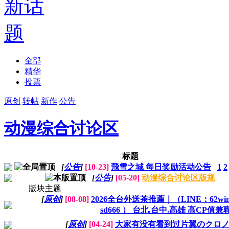
全部
精华
投票
原创
转帖
新作
公告
动漫综合讨论区
标题
[
公告
]
[10-23]
飛雪之城 每日奖励活动公告
1
2
[
公告
]
[05-20]
动漫综合讨论区版规
版块主题
[
原创
]
[08-08]
2026全台外送茶推薦｜（LINE：62win │ 
sd666 ） 台北.台中.高雄 高CP值
[
原创
]
[04-24]
大家有没有看到过片翼のクロ