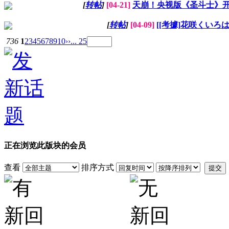
[
转帖
]
[04-21]
天崩！央视版《圣斗士》
[
转帖
]
[04-09]
[[考據]花咲くいろ
736
1
2
3
4
5
6
7
8
9
10
››
... 25
正在浏览此版块的会员
查看
排序方式
提交