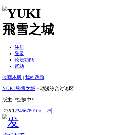
注册
登录
论坛功能
帮助
收藏本版
|
我的话题
YUKI 飛雪之城
» 动漫综合讨论区
版主: *空缺中*
736
1
2
3
4
5
6
7
8
9
10
››
... 25