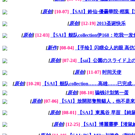
[
原创
]
[10-07]
【SAI】鈴仙·優曇華院·稻葉
[
原创
]
[12-19]
2013圣诞快乐
[
原创
]
[12-03]
【SAI】舰队collection伊168：吃我
[
新作
]
[08-04]
【手绘】闪瞎众人的眼 高仿
[
原创
]
[07-24]
【sai】公園のスライド上
[
原创
]
[11-07]
时间天使
[
原创
]
[10-28]
【SAI】舰队collection……高雄……已完
[
原创
]
[08-10]
骗钱计划第一蛋
[
原创
]
[07-06]
【SAI】放開那隻熊貓人，他不是
[
原创
]
[08-01]
【SAI】東風谷 早苗 【純
[
原创
]
[12-25]
【SAI】博麗靈夢【渣鼠