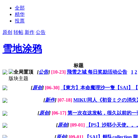
全部
精华
投票
原创
转帖
新作
公告
雪地涂鸦
标题
[
公告
]
[10-23]
飛雪之城 每日奖励活动公告
1
2
版块主题
[
原创
]
[06-30]
【東方】本命魔理沙一隻【SAI】
[
新作
]
[07-18]
MIKU同人《初音ミクの消失
[
原创
]
[06-17]
第一次在这发帖，很久以前的一
[
原创
]
[09-01]
【PS】沙耶小天使。。
[
原创
]
[09-01]
【SAI】舰队collection 