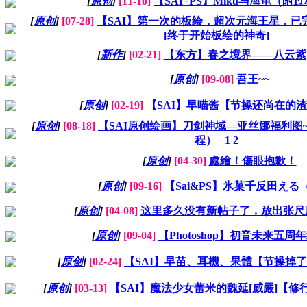
[
原创
]
[11-10]
【SAI+PS】Miku与海龟（附
[
原创
]
[07-28]
【SAI】第一次的板绘，超次元海王星，已
[终于开始板绘的神奇]
[
新作
]
[02-21]
【东方】春之境界——八云紫
[
原创
]
[09-08]
吾王~~
[
原创
]
[02-19]
【SAI】早喵酱【节操还尚在的
[
原创
]
[08-18]
【SAI原创绘画】刀剑神域—亚丝娜福利图~
程）
1
2
[
原创
]
[04-30]
處繪！傷眼抱歉！
[
原创
]
[09-16]
【Sai&PS】氷菓千反田える
[
原创
]
[04-08]
这里多久没有新帖子了，放出张尺
[
原创
]
[09-04]
【Photoshop】初音未来五周
[
原创
]
[02-24]
【SAI】早苗、耳機、果體【节操掉
[
原创
]
[03-13]
【SAI】魔法少女蕾米的魏延[威嚴]【