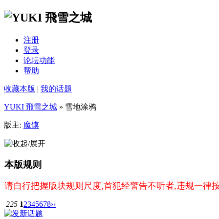
注册
登录
论坛功能
帮助
收藏本版
|
我的话题
YUKI 飛雪之城
» 雪地涂鸦
版主:
魔馍
本版规则
请自行把握版块规则尺度,首犯经警告不听者,违规一律
225
1
2
3
4
5
6
7
8
››