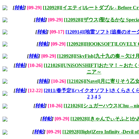
[
转帖
]
[09-29]
[120928][イエティ]ルートダブル - Before Crime
[
转帖
]
[09-29]
[120928][ザウス]聖なるかな Special 
[
转帖
]
[09-17]
[120914][地雷ソフト]追奏のオ
[
转帖
]
[09-29]
[120928][HOOKSOFT]LOVELY
[
转帖
]
[09-29]
[120928][SkyFish]九十九の奏～
[
转帖
]
[10-26]
[121026][UNiSONSHIFT]おたマ！～
ニア～
[
转帖
]
[10-26]
[121026][Navel]月に寄りそう
[
转帖
]
[12-22]
[2011/春予定][ハイクオソフト]さくらさくら 
2
3
4
5
[
转帖
]
[10-26]
[121026][シュガーハウス]Chu→nin
[
转帖
]
[09-29]
[120928][きゃんでぃそふと]
[
转帖
]
[09-29]
[120928][light]Zero Infinity -Devil o