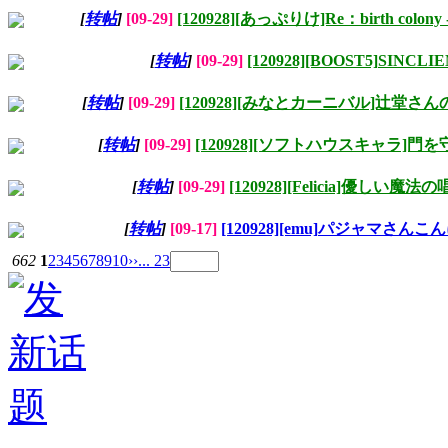
[
转帖
]
[09-29]
[120928][あっぷりけ]Re：birth colony -L
[
转帖
]
[09-29]
[120928][BOOST5]SINCLI
[
转帖
]
[09-29]
[120928][みなとカーニバル]辻堂さ
[
转帖
]
[09-29]
[120928][ソフトハウスキャラ]門
[
转帖
]
[09-29]
[120928][Felicia]優しい魔法
[
转帖
]
[09-17]
[120928][emu]パジャマさんこ
662
1
2
3
4
5
6
7
8
9
10
››
... 23