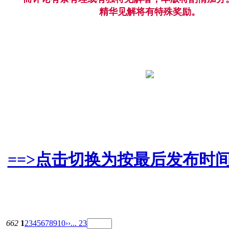
精华见解将有特殊奖励。
==>点击切换为按最后发布时间
662
1
2
3
4
5
6
7
8
9
10
››
... 23