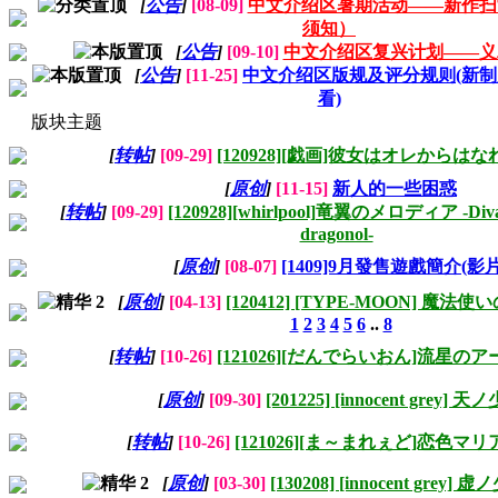
[
公告
]
[08-09]
中文介绍区暑期活动——新作扫
须知）
[
公告
]
[09-10]
中文介绍区复兴计划——义
[
公告
]
[11-25]
中文介绍区版规及评分规则(新制
看)
版块主题
[
转帖
]
[09-29]
[120928][戯画]彼女はオレからは
[
原创
]
[11-15]
新人的一些困惑
[
转帖
]
[09-29]
[120928][whirlpool]竜翼のメロディア -Diva wi
dragonol-
[
原创
]
[08-07]
[1409]9月發售遊戲簡介(影片
[
原创
]
[04-13]
[120412] [TYPE-MOON] 魔
1
2
3
4
5
6
..
8
[
转帖
]
[10-26]
[121026][だんでらいおん]流星の
[
原创
]
[09-30]
[201225] [innocent grey] 天
[
转帖
]
[10-26]
[121026][ま～まれぇど]恋色マ
[
原创
]
[03-30]
[130208] [innocent grey] 