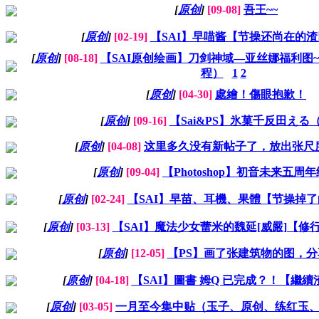
[
原创
]
[09-08]
吾王~~
[
原创
]
[02-19]
【SAI】早喵酱【节操还尚在的
[
原创
]
[08-18]
【SAI原创绘画】刀剑神域—亚丝娜福利图~
程）
1
2
[
原创
]
[04-30]
處繪！傷眼抱歉！
[
原创
]
[09-16]
【Sai&PS】氷菓千反田える
[
原创
]
[04-08]
这里多久没有新帖子了，放出张尺
[
原创
]
[09-04]
【Photoshop】初音未来五周
[
原创
]
[02-24]
【SAI】早苗、耳機、果體【节操掉
[
原创
]
[03-13]
【SAI】魔法少女蕾米的魏延[威嚴]【修
[
原创
]
[12-05]
【PS】画了张建筑物的图，分
[
原创
]
[04-18]
【SAI】圖書 姆Q 已完成？！【繼
[
原创
]
[03-05]
一月至今集中贴（玉子、原创、练红玉、瓶