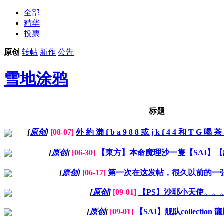
全部
精华
投票
原创
转帖
新作
公告
雪地涂鸦
标题
[
原创
]
[08-07]
外 約 瀨 f b a 9 8 8 或 j k f 4 4 和 T G 喝 茶 @
[
原创
]
[06-30]
【東方】本命魔理沙一隻【SAI】
[
原创
]
[06-17]
第一次在这发帖，很久以前的一
[
原创
]
[09-01]
【PS】沙耶小天使。。
[
原创
]
[09-01]
【SAI】舰队collection 