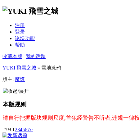
注册
登录
论坛功能
帮助
收藏本版
|
我的话题
YUKI 飛雪之城
» 雪地涂鸦
版主:
魔馍
本版规则
请自行把握版块规则尺度,首犯经警告不听者,违规一律
194
1
2
3
4
5
6
7
››