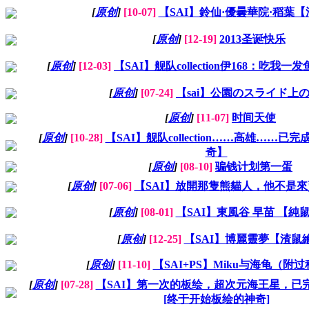
[
原创
]
[10-07]
【SAI】鈴仙·優曇華院·稻葉
[
原创
]
[12-19]
2013圣诞快乐
[
原创
]
[12-03]
【SAI】舰队collection伊168：吃我
[
原创
]
[07-24]
【sai】公園のスライド上
[
原创
]
[11-07]
时间天使
[
原创
]
[10-28]
【SAI】舰队collection……高雄……已
奇】
[
原创
]
[08-10]
骗钱计划第一蛋
[
原创
]
[07-06]
【SAI】放開那隻熊貓人，他不是
[
原创
]
[08-01]
【SAI】東風谷 早苗 【純
[
原创
]
[12-25]
【SAI】博麗靈夢【渣鼠
[
原创
]
[11-10]
【SAI+PS】Miku与海龟（附
[
原创
]
[07-28]
【SAI】第一次的板绘，超次元海王星，已
[终于开始板绘的神奇]