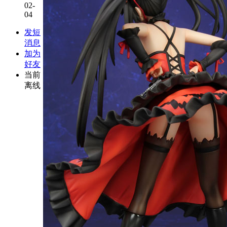
02-
04
发短
消息
加为
好友
当前
离线