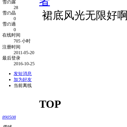
者
雪の露
28
裙底风光无限好
雪の晶
0
雪の過
0
在线时间
705 小时
注册时间
2011-05-20
最后登录
2016-10-25
发短消息
加为好友
当前离线
TOP
890508