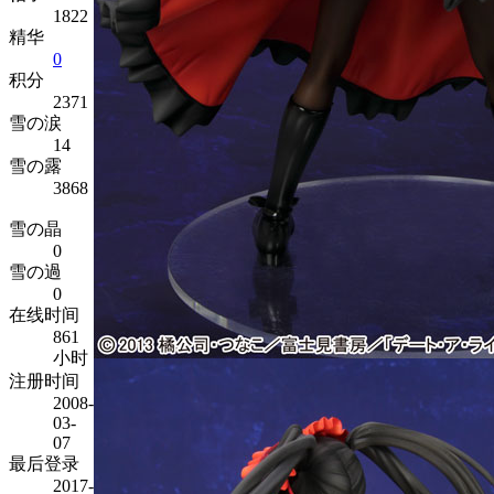
1822
精华
0
积分
2371
雪の涙
14
雪の露
3868
雪の晶
0
雪の過
0
在线时间
861
小时
注册时间
2008-
03-
07
最后登录
2017-