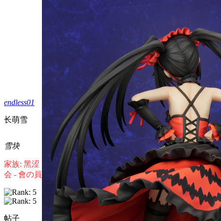
endless01
长萌雪
雪块
家族: 黑涩
会 - 會の員
帖子