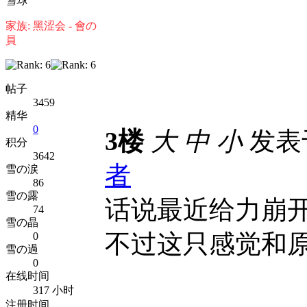
雪球
家族: 黑涩会 - 會の
員
帖子
3459
精华
0
3楼
大
中
小
发表于 
积分
3642
者
雪の涙
86
雪の露
话说最近给力崩
74
雪の晶
不过这只感觉和
0
雪の過
0
在线时间
317 小时
注册时间