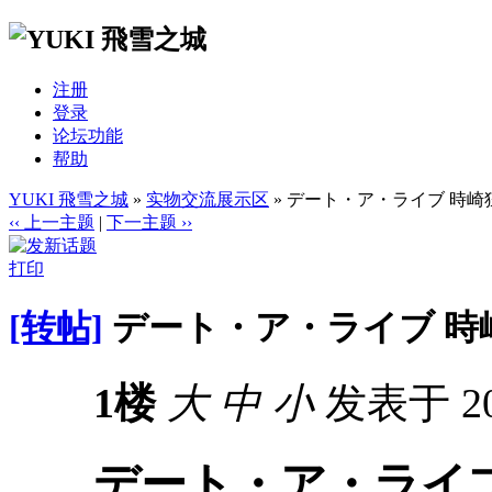
注册
登录
论坛功能
帮助
YUKI 飛雪之城
»
实物交流展示区
» デート・ア・ライブ 時崎狂
‹‹ 上一主题
|
下一主题 ››
打印
[转帖]
デート・ア・ライブ 時崎
1楼
大
中
小
发表于 201
デート・ア・ライブ 