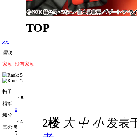
TOP
x.x.
雪块
家族: 没有家族
帖子
1709
精华
0
积分
2楼
大
中
小
发表于 2
1423
雪の涙
5