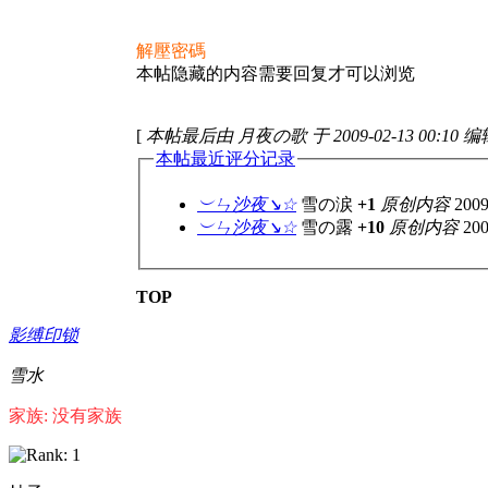
解壓密碼
本帖隐藏的内容需要回复才可以浏览
[
本帖最后由 月夜の歌 于 2009-02-13 00:10 
本帖最近评分记录
︶ㄣ沙夜↘☆
雪の涙
+1
原创内容
2009
︶ㄣ沙夜↘☆
雪の露
+10
原创内容
200
TOP
影缚印锁
雪水
家族: 没有家族