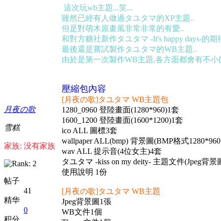
這次玩wb主題...笑...
雖然已經有人做過タユタマ的XP主題..
但是對萌木原畫風非常非常的有愛..
和對方糖社新作タユタマ -It's happy days-的期待
最後還是嘗試製作タユタマ的WB主題..
由於是第一次製作WB主題,各方面都會有不小的
壓縮包內容
[月夜の歌]タユタマ WB主題包
月夜の歌
1280_0960 登陸畫面(1280*960)1套
1600_1200 登陸畫面(1600*1200)1套
雪糕
ico ALL 圖標3套
wallpaper ALL(bmp) 背景圖(BMP格式1280*96
家族: 没有家族
wav ALL 提示音(4位女主)4套
タユタマ -kiss on my deity- 主題文件(J
使用說明 1份
帖子
41
[月夜の歌]タユタマ WB主題
精华
Jpeg背景圖1張
0
WB文件1個
积分