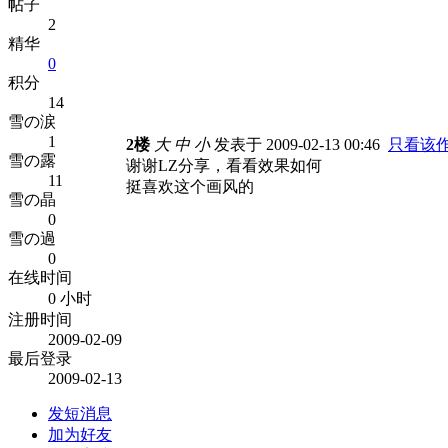
帖子
2
精华
0
积分
14
雪の涙
1
2楼
大
中
小
发表于 2009-02-13 00:46
只看该
雪の露
谢谢LZ分享，看看效果如何
11
挺喜欢这个画风的
雪の晶
0
雪の過
0
在线时间
0 小时
注册时间
2009-02-09
最后登录
2009-02-13
发短消息
加为好友