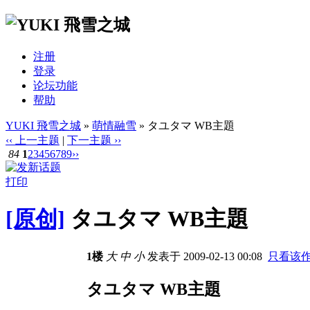
注册
登录
论坛功能
帮助
YUKI 飛雪之城
»
萌情融雪
» タユタマ WB主題
‹‹ 上一主题
|
下一主题 ››
84
1
2
3
4
5
6
7
8
9
››
打印
[原创]
タユタマ WB主題
1楼
大
中
小
发表于 2009-02-13 00:08
只看该
タユタマ WB主題