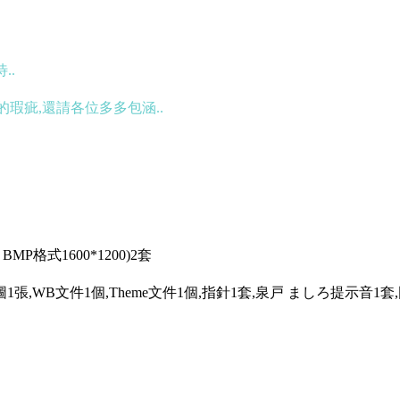
..
瑕疵,還請各位多多包涵..
0 BMP格式1600*1200)2套
peg背景圖1張,WB文件1個,Theme文件1個,指針1套,泉戸 ましろ提示音1套