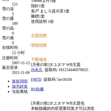
Theme文件1個
121
指針1套
雪の涙
泉戸 ましろ提示音1套
5
圖標1套
雪の露
使用說明 1份
189
雪の晶
0
主題預覽
雪の過
0
登陸預覽
在线时间
12 小时
注册时间
下載地址
2007-11-12
[月夜の歌]タユタマ WB主題
最后登录
JS永久
提取码: 181234446978025
2011-11-06
FM7D
提取码 7ae18104
发短消息
加为好友
RS自爆
当前离线
[月夜の歌]タユタマ WB主題包
本帖隐藏的内容需要回复才可以浏览