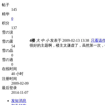
帖子
145
精华
0
积分
137
雪の涙
1
4楼
大
中
小
发表于 2009-02-13 13:38
只看该
雪の露
很好的主题啊，楼主太谦虚了，虽然第一次，
54
雪の晶
0
雪の過
0
在线时间
40 小时
注册时间
2009-02-09
最后登录
2014-11-07
发短消息