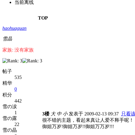
当前离线
TOP
haohuaguan
雪晶
家族: 没有家族
帖子
535
精华
0
积分
442
雪の涙
1
3楼
大
中
小
发表于 2009-02-13 09:37
只看
雪の露
很不错的主题，看起来真让人爱不释手呢！
22
御姐万岁!御姐万岁!!御姐万万岁!!!
雪の晶