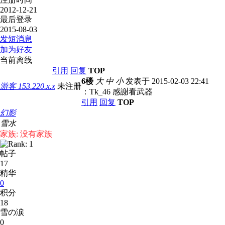
2012-12-21
最后登录
2015-08-03
发短消息
加为好友
当前离线
引用
回复
TOP
6楼
大
中
小
发表于 2015-02-03 22:41
游客
153.220.x.x
未注册
：Tk_46 感謝看武器
引用
回复
TOP
幻影
雪水
家族: 没有家族
帖子
17
精华
0
积分
18
雪の涙
0