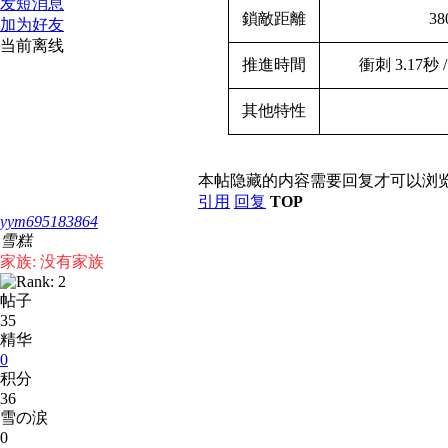
发短消息
鎖敵距離
38
加为好友
当前离线
推進時間
衝刺 3.17秒 
其他特性
本帖隐藏的内容需要回复才可以浏
引用
回复
TOP
yym695183864
雪糕
家族: 没有家族
帖子
35
精华
0
积分
36
雪の涙
0