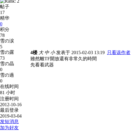
帖子
17
精华
0
积分
78
雪の涙
5
雪の露
4楼
大
中
小
发表于 2015-02-03 13:19
只看该作者
73
雖然離TF開放還有非常久的時間
雪の晶
先看看武器
0
雪の過
0
在线时间
81 小时
注册时间
2012-10-16
最后登录
2019-03-04
发短消息
加为好友