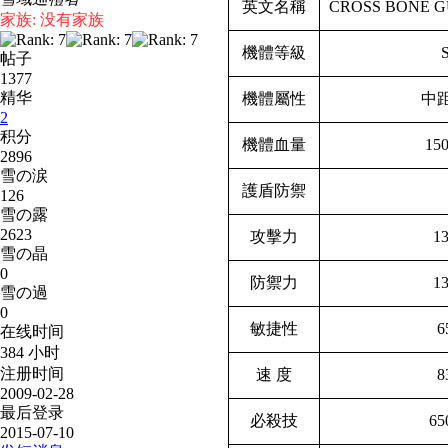
英文名稱
CROSS BONE 
家族: 没有家族
機體等級
帖子
1377
精华
機體屬性
中
2
积分
機體血量
15
2896
雪の涙
護盾防禦
126
雪の露
2623
攻擊力
1
雪の晶
0
防禦力
1
雪の過
0
敏捷性
6
在线时间
384 小时
注册时间
速 度
8
2009-02-28
最后登录
必殺技
65
2015-07-10