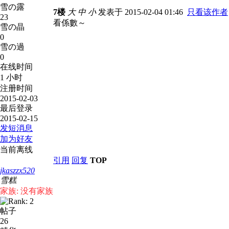
雪の露
7楼
大
中
小
发表于 2015-02-04 01:46
只看该作者
23
看係數～
雪の晶
0
雪の過
0
在线时间
1 小时
注册时间
2015-02-03
最后登录
2015-02-15
发短消息
加为好友
当前离线
引用
回复
TOP
jkaszzx520
雪糕
家族: 没有家族
帖子
26