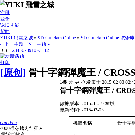
注册
登录
论坛功能
帮助
YUKI 飛雪之城
»
SD Gundam Online
»
SD Gundam Online 坑爹庫
‹‹ 上一主题
|
下一主题 ››
116
1
2
3
4
5
6
7
8
9
10
››
... 12
打印
[原创]
骨十字鋼彈魔王 / CROSS
1楼
大
中
小
发表于 2015-02-03 02:
骨十字鋼彈魔王 / CROS
數據版本: 2015-01-19 韓版
更新時間: 2015-02-03
Gundam
機體名稱
骨十字
4000行を越えた狂人
雪域巡禮者