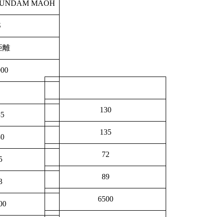
GUNDAM MAOH
S
距離
000
130
35
135
30
72
5
89
3
6500
00