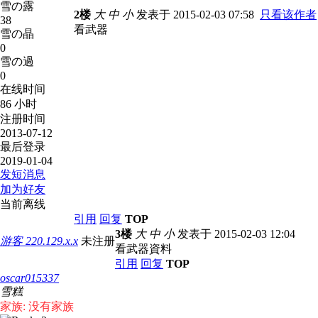
雪の露
2楼
大
中
小
发表于 2015-02-03 07:58
只看该作者
38
看武器
雪の晶
0
雪の過
0
在线时间
86 小时
注册时间
2013-07-12
最后登录
2019-01-04
发短消息
加为好友
当前离线
引用
回复
TOP
3楼
大
中
小
发表于 2015-02-03 12:04
游客
220.129.x.x
未注册
看武器資料
引用
回复
TOP
oscar015337
雪糕
家族: 没有家族