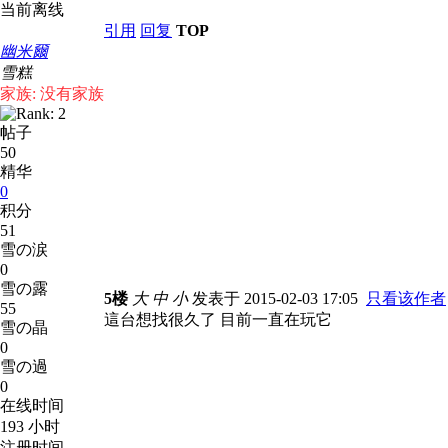
当前离线
引用
回复
TOP
幽米爾
雪糕
家族: 没有家族
帖子
50
精华
0
积分
51
雪の涙
0
雪の露
5楼
大
中
小
发表于 2015-02-03 17:05
只看该作者
55
這台想找很久了 目前一直在玩它
雪の晶
0
雪の過
0
在线时间
193 小时
注册时间