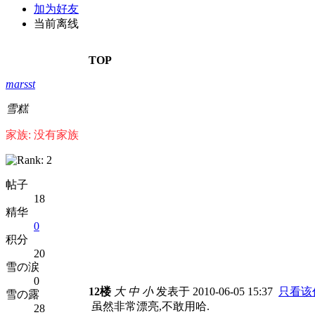
加为好友
当前离线
TOP
marsst
雪糕
家族: 没有家族
帖子
18
精华
0
积分
20
雪の涙
0
12楼
大
中
小
发表于 2010-06-05 15:37
只看该
雪の露
虽然非常漂亮,不敢用哈.
28