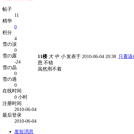
帖子
11
精华
0
积分
4
雪の涙
0
雪の露
11楼
大
中
小
发表于 2010-06-04 20:38
只看该
-24
恩 不错
雪の晶
虽然用不着
0
雪の過
0
在线时间
0 小时
注册时间
2010-06-04
最后登录
2010-06-04
发短消息