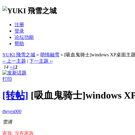
注册
登录
论坛功能
帮助
YUKI 飛雪之城
»
萌情融雪
» [吸血鬼骑士]windows XP桌面主
‹‹ 上一主题
|
下一主题 ››
14
‹‹
1
2
打印
[转帖]
[吸血鬼骑士]windows 
theyes000
雪滴
家族: 没有家族