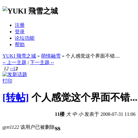
注册
登录
论坛功能
帮助
YUKI 飛雪之城
»
萌情融雪
» 个人感觉这个界面不错....
‹‹ 上一主题
|
下一主题 ››
12
‹‹
1
2
打印
[转帖]
个人感觉这个界面不错...
11楼
大
中
小
发表于 2008-07-31 11:06
ss
gyn1122
该用户已被删除