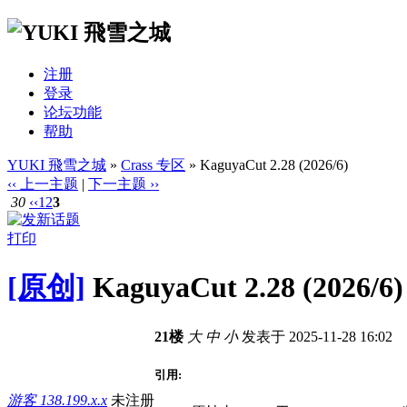
注册
登录
论坛功能
帮助
YUKI 飛雪之城
»
Crass 专区
» KaguyaCut 2.28 (2026/6)
‹‹ 上一主题
|
下一主题 ››
30
‹‹
1
2
3
打印
[原创]
KaguyaCut 2.28 (2026/6)
21楼
大
中
小
发表于 2025-11-28 16:02
引用:
游客
138.199.x.x
未注册