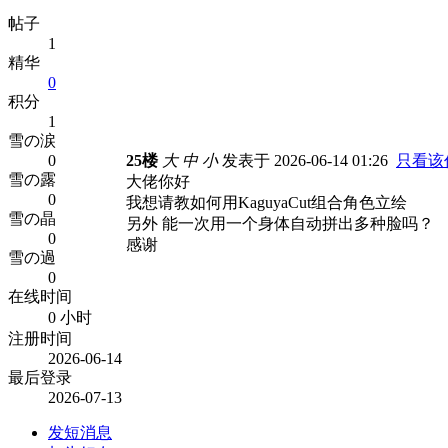
帖子
1
精华
0
积分
1
雪の涙
0
25楼
大
中
小
发表于 2026-06-14 01:26
只看该
雪の露
大佬你好
0
我想请教如何用KaguyaCut组合角色立绘
雪の晶
另外 能一次用一个身体自动拼出多种脸吗？
0
感谢
雪の過
0
在线时间
0 小时
注册时间
2026-06-14
最后登录
2026-07-13
发短消息