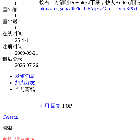
按右上方箭咀Download下載，抄去Addon資
8
https://mega.nz/file/iehUFAqY#Gm ... uvbrt3f8
雪の晶
0
雪の過
0
在线时间
25 小时
注册时间
2009-09-21
最后登录
2026-07-26
发短消息
加为好友
当前离线
引用
回复
TOP
Celestal
雪糕
家族: 没有家族