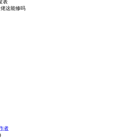
0 发表
大佬这能修吗
作者
)