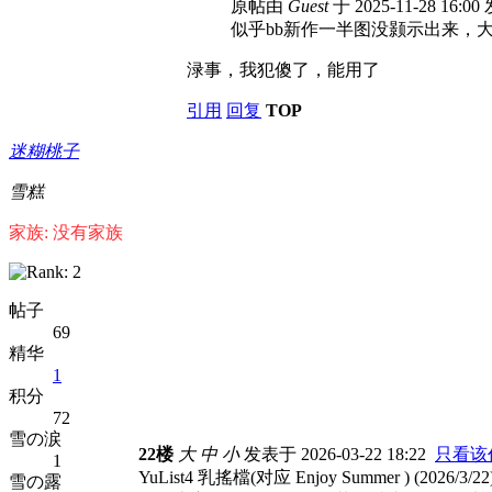
原帖由
Guest
于 2025-11-28 16:0
似乎bb新作一半图没颢示出来，
渌事，我犯傻了，能用了
引用
回复
TOP
迷糊桃子
雪糕
家族: 没有家族
帖子
69
精华
1
积分
72
雪の涙
22楼
大
中
小
发表于 2026-03-22 18:22
只看该
1
YuList4 乳搖檔(对应 Enjoy Summer ) (2026/3/22
雪の露