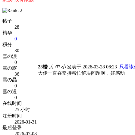
帖子
28
精华
0
积分
30
雪の涙
0
23楼
大
中
小
发表于 2026-03-28 06:23
只看该
雪の露
大佬一直在坚持帮忙解决问题啊，好感动
36
雪の晶
0
雪の過
0
在线时间
25 小时
注册时间
2026-01-31
最后登录
2026-07-08