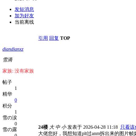
发短消息
加为好友
当前离线
引用
回复
TOP
diandianxz
雪滴
家族: 没有家族
帖子
1
精华
0
积分
1
雪の涙
0
24楼
大
中
小
发表于 2026-04-28 11:18
只看该
雪の露
大佬您好，我想知道plt过anm拆出来的图片
0