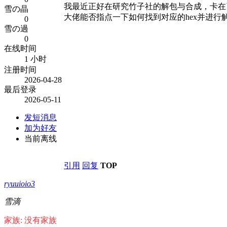
我最近正好在研究竹子社的解包与合成，卡在了
雪の晶
大佬能否指点一下如何找到对应的hex并进
0
雪の過
0
在线时间
1 小时
注册时间
2026-04-28
最后登录
2026-05-11
发短消息
加为好友
当前离线
引用
回复
TOP
ryuuioio3
雪滴
家族: 没有家族