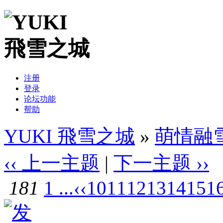
注册
登录
论坛功能
帮助
YUKI 飛雪之城
»
萌情融
‹‹ 上一主题
|
下一主题 ››
181
1 ...
‹‹
10
11
12
13
14
15
1