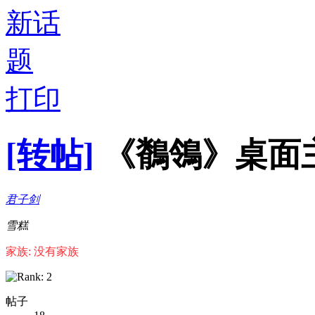
打印
[转帖]
《鶺鴒》桌面
君子剑
雪糕
家族: 没有家族
帖子