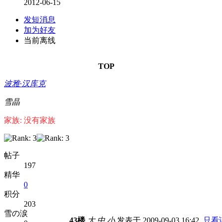
2012-06-15
发短消息
加为好友
当前离线
TOP
波雅·汉库克
雪晶
家族: 没有家族
帖子
197
精华
0
积分
203
雪の涙
43楼
大
中
小
发表于 2009-09-03 16:42
只看