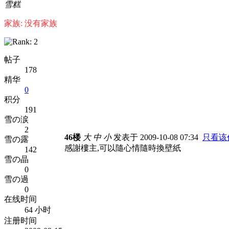
雪糕
家族: 没有家族
帖子
178
精华
0
积分
191
雪の涙
2
46楼
大
中
小
发表于 2009-10-08 07:34
只看该
雪の露
感謝樓主,可以隨心情隨時換壁紙
142
雪の晶
0
雪の過
0
在线时间
64 小时
注册时间