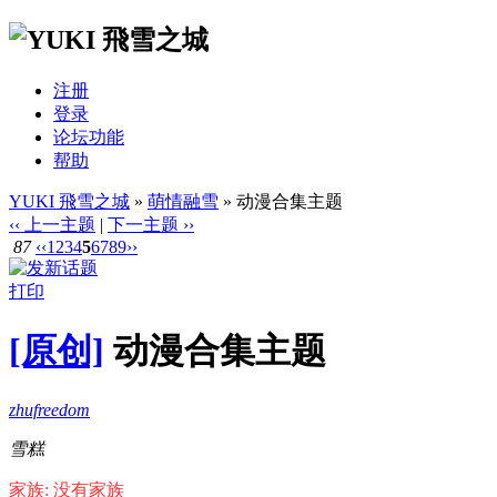
注册
登录
论坛功能
帮助
YUKI 飛雪之城
»
萌情融雪
» 动漫合集主题
‹‹ 上一主题
|
下一主题 ››
87
‹‹
1
2
3
4
5
6
7
8
9
››
打印
[原创]
动漫合集主题
zhufreedom
雪糕
家族: 没有家族