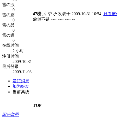
雪の涙
0
47楼
大
中
小
发表于 2009-10-31 10:54
只看该
雪の露
貌似不错~~~~~~~~~~~
0
雪の晶
0
雪の過
0
在线时间
2 小时
注册时间
2009-10-31
最后登录
2009-11-08
发短消息
加为好友
当前离线
TOP
阳光普照