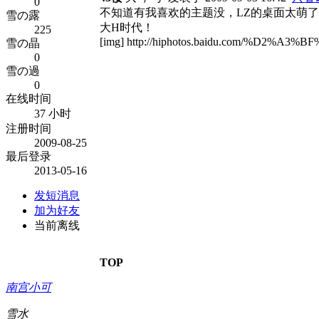
0
不知道有我喜欢的主题没，LZ的桌面太萌了
雪の露
大H时代！
225
[img] http://hiphotos.baidu.com/%D2%A3%BF
雪の晶
0
雪の過
0
在线时间
37 小时
注册时间
2009-08-25
最后登录
2013-05-16
发短消息
加为好友
当前离线
TOP
南宫小可
雪水