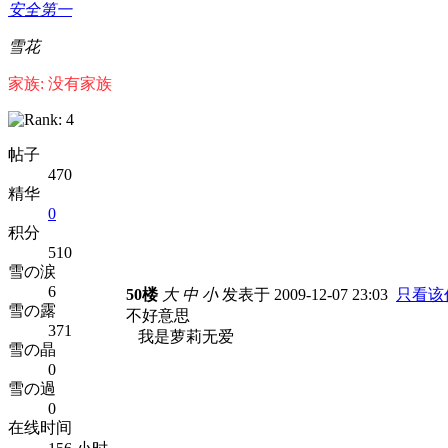
安全第一
雪花
家族: 没有家族
帖子
470
精华
0
积分
510
雪の涙
6
50楼
大
中
小
发表于 2009-12-07 23:03
只看该
雪の露
不好意思
371
我是萝莉无爱
雪の晶
0
雪の過
0
在线时间