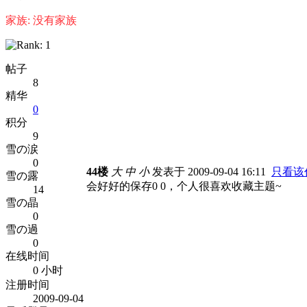
家族: 没有家族
帖子
8
精华
0
积分
9
雪の涙
0
44楼
大
中
小
发表于 2009-09-04 16:11
只看该
雪の露
会好好的保存0 0，个人很喜欢收藏主题~
14
雪の晶
0
雪の過
0
在线时间
0 小时
注册时间
2009-09-04