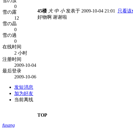
雪の涙
0
45楼
大
中
小
发表于 2009-10-04 21:01
只看该
雪の露
好物啊 谢谢啦
12
雪の晶
0
雪の過
0
在线时间
2 小时
注册时间
2009-10-04
最后登录
2009-10-06
发短消息
加为好友
当前离线
TOP
fusang