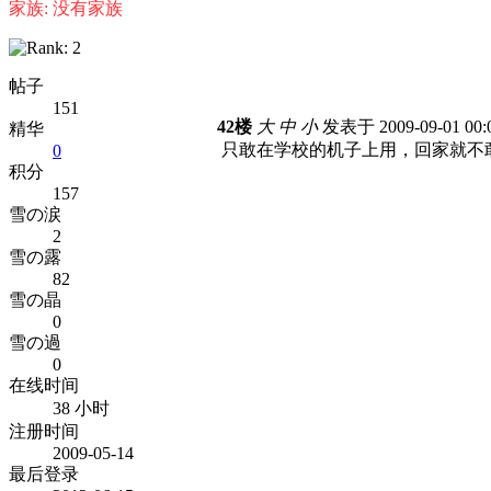
家族: 没有家族
帖子
151
42楼
大
中
小
发表于 2009-09-01 00
精华
只敢在学校的机子上用，回家就不
0
积分
157
雪の涙
2
雪の露
82
雪の晶
0
雪の過
0
在线时间
38 小时
注册时间
2009-05-14
最后登录