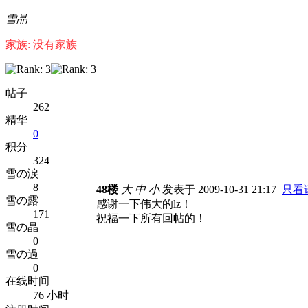
雪晶
家族: 没有家族
帖子
262
精华
0
积分
324
雪の涙
8
48楼
大
中
小
发表于 2009-10-31 21:17
只看
雪の露
感谢一下伟大的lz！
171
祝福一下所有回帖的！
雪の晶
0
雪の過
0
在线时间
76 小时