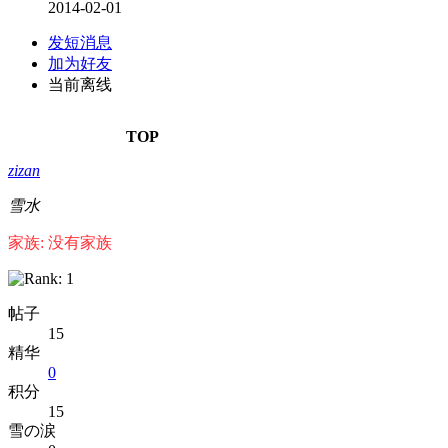
2014-02-01
发短消息
加为好友
当前离线
TOP
zizan
雪水
家族: 没有家族
帖子
15
精华
0
积分
15
雪の涙