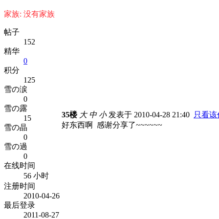
家族: 没有家族
帖子
152
精华
0
积分
125
雪の涙
0
雪の露
35楼
大
中
小
发表于 2010-04-28 21:40
只看该
15
好东西啊 感谢分享了~~~~~~
雪の晶
0
雪の過
0
在线时间
56 小时
注册时间
2010-04-26
最后登录
2011-08-27