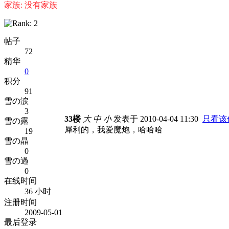
家族: 没有家族
帖子
72
精华
0
积分
91
雪の涙
3
33楼
大
中
小
发表于 2010-04-04 11:30
只看该
雪の露
犀利的，我爱魔炮，哈哈哈
19
雪の晶
0
雪の過
0
在线时间
36 小时
注册时间
2009-05-01
最后登录