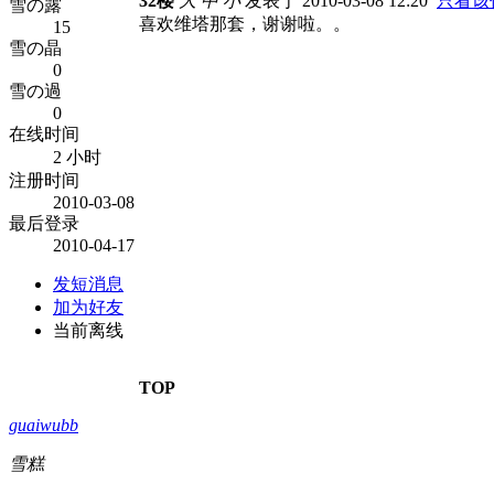
32楼
大
中
小
发表于 2010-03-08 12:20
只看该
雪の露
喜欢维塔那套，谢谢啦。。
15
雪の晶
0
雪の過
0
在线时间
2 小时
注册时间
2010-03-08
最后登录
2010-04-17
发短消息
加为好友
当前离线
TOP
guaiwubb
雪糕