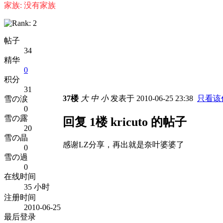
家族: 没有家族
帖子
34
精华
0
积分
31
37楼
大
中
小
发表于 2010-06-25 23:38
只看该
雪の涙
0
雪の露
回复 1楼 kricuto 的帖子
20
雪の晶
感谢LZ分享，再出就是奈叶婆婆了
0
雪の過
0
在线时间
35 小时
注册时间
2010-06-25
最后登录