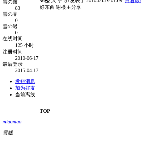
36楼
大
中
小
发表于 2010-06-19 01:08
只看该
雪の露
好东西 谢楼主分享
83
雪の晶
0
雪の過
0
在线时间
125 小时
注册时间
2010-06-17
最后登录
2015-04-17
发短消息
加为好友
当前离线
TOP
miaomao
雪糕