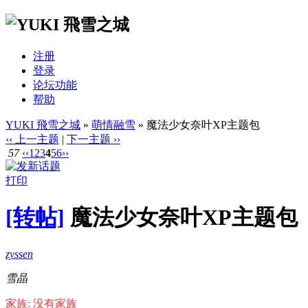
注册
登录
论坛功能
帮助
YUKI 飛雪之城
»
萌情融雪
» 魔法少女奈叶XP主题包
‹‹ 上一主题
|
下一主题 ››
57
‹‹
1
2
3
4
5
6
››
打印
[转帖]
魔法少女奈叶XP主题包
zyssen
雪晶
家族: 没有家族