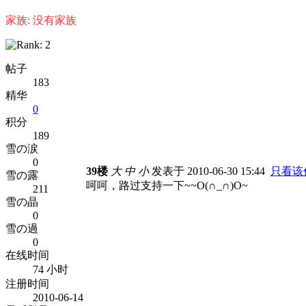
家族: 没有家族
帖子
183
精华
0
积分
189
雪の涙
0
39楼
大
中
小
发表于 2010-06-30 15:44
只看该
雪の露
呵呵，路过支持一下~~O(∩_∩)O~
211
雪の晶
0
雪の過
0
在线时间
74 小时
注册时间
2010-06-14