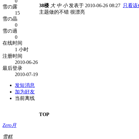
0
38楼
大
中
小
发表于 2010-06-26 08:27
只看该
雪の露
主题做的不错 很漂亮
15
雪の晶
0
雪の過
0
在线时间
1 小时
注册时间
2010-06-26
最后登录
2010-07-19
发短消息
加为好友
当前离线
TOP
Zero月
雪糕