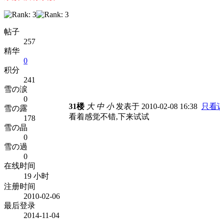
帖子
257
精华
0
积分
241
雪の涙
0
31楼
大
中
小
发表于 2010-02-08 16:38
只看
雪の露
看着感觉不错,下来试试
178
雪の晶
0
雪の過
0
在线时间
19 小时
注册时间
2010-02-06
最后登录
2014-11-04