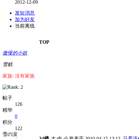
2012-12-09
发短消息
加为好友
当前离线
TOP
傲慢的小妖
雪糕
家族: 没有家族
帖子
126
精华
0
积分
122
雪の涙
34楼
大
中
小
发表于 2010-04-15 13:13
只看该