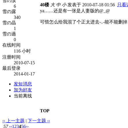
雪の涙
40楼
大
中
小
发表于 2010-07-18 01:56
只看
6
ya……还是有一张是人妻版的@_@
雪の露
340
可惜怎么给我混了个正太进去-..-能不能删
雪の晶
1
雪の過
0
在线时间
116 小时
注册时间
2010-07-15
最后登录
2014-01-17
发短消息
加为好友
当前离线
TOP
‹‹ 上一主题
|
下一主题 ››
57
‹‹
1
2
3
4
5
6
››