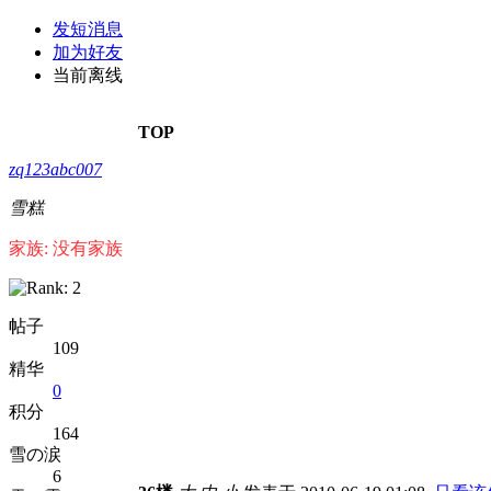
发短消息
加为好友
当前离线
TOP
zq123abc007
雪糕
家族: 没有家族
帖子
109
精华
0
积分
164
雪の涙
6