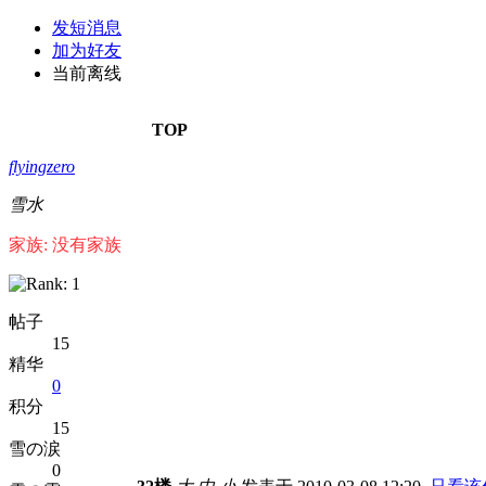
发短消息
加为好友
当前离线
TOP
flyingzero
雪水
家族: 没有家族
帖子
15
精华
0
积分
15
雪の涙
0