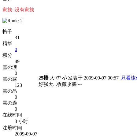
家族: 没有家族
帖子
31
精华
0
积分
49
雪の涙
0
25楼
大
中
小
发表于 2009-09-07 00:57
只看该
雪の露
好强大...收藏收藏~~
123
雪の晶
0
雪の過
0
在线时间
3 小时
注册时间
2009-09-07