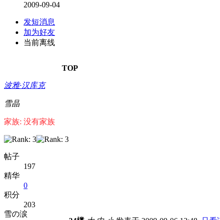
2009-09-04
发短消息
加为好友
当前离线
TOP
波雅·汉库克
雪晶
家族: 没有家族
帖子
197
精华
0
积分
203
雪の涙