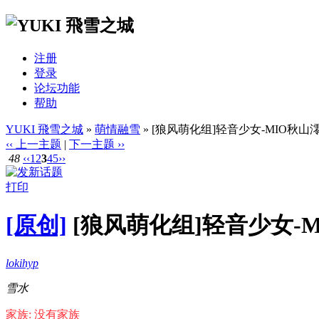
注册
登录
论坛功能
帮助
YUKI 飛雪之城
»
萌情融雪
» [狼风萌化组]轻音少女-MIO秋山澪
‹‹ 上一主题
|
下一主题 ››
48
‹‹
1
2
3
4
5
››
打印
[原创]
[狼风萌化组]轻音少女-MI
lokihyp
雪水
家族: 没有家族