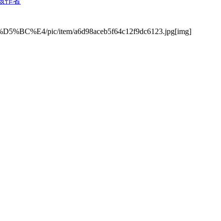
该作者
%D5%BC%E4/pic/item/a6d98aceb5f64c12f9dc6123.jpg[img]