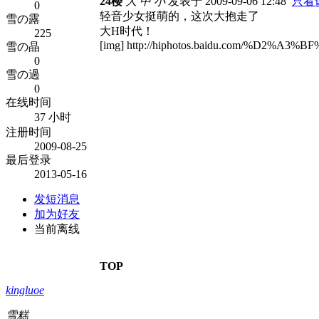
24楼
大
中
小
发表于 2009-09-06 12:48
只看
0
轻音少女挺萌的，这次大抱走了
雪の露
大H时代！
225
[img] http://hiphotos.baidu.com/%D2%A3%BF
雪の晶
0
雪の過
0
在线时间
37 小时
注册时间
2009-08-25
最后登录
2013-05-16
发短消息
加为好友
当前离线
TOP
kingluoe
雪糕