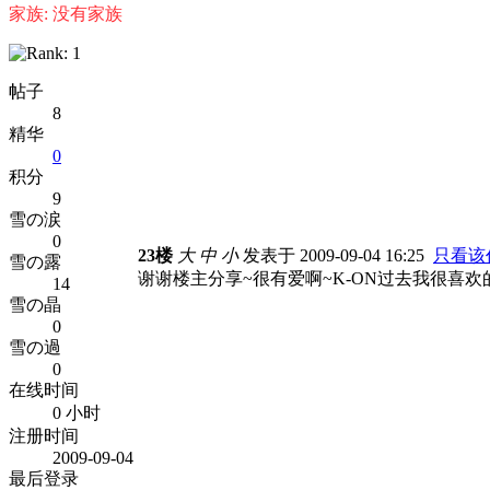
家族: 没有家族
帖子
8
精华
0
积分
9
雪の涙
0
23楼
大
中
小
发表于 2009-09-04 16:25
只看该
雪の露
谢谢楼主分享~很有爱啊~K-ON过去我很喜
14
雪の晶
0
雪の過
0
在线时间
0 小时
注册时间
2009-09-04
最后登录