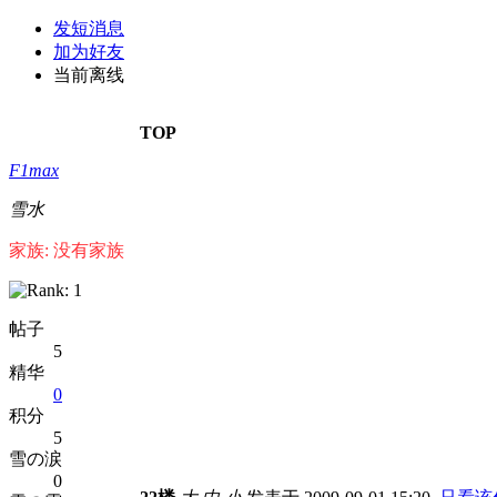
发短消息
加为好友
当前离线
TOP
F1max
雪水
家族: 没有家族
帖子
5
精华
0
积分
5
雪の涙
0