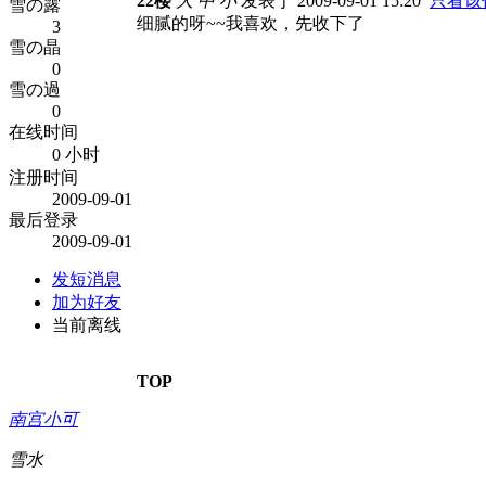
22楼
大
中
小
发表于 2009-09-01 15:20
只看该
雪の露
细腻的呀~~我喜欢，先收下了
3
雪の晶
0
雪の過
0
在线时间
0 小时
注册时间
2009-09-01
最后登录
2009-09-01
发短消息
加为好友
当前离线
TOP
南宫小可
雪水