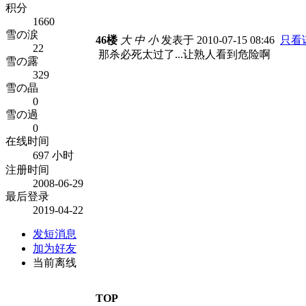
积分
1660
雪の涙
46楼
大
中
小
发表于 2010-07-15 08:46
只看
22
那杀必死太过了...让熟人看到危险啊
雪の露
329
雪の晶
0
雪の過
0
在线时间
697 小时
注册时间
2008-06-29
最后登录
2019-04-22
发短消息
加为好友
当前离线
TOP