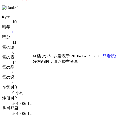
帖子
10
精华
0
积分
11
雪の涙
0
41楼
大
中
小
发表于 2010-06-12 12:56
只看该
雪の露
好东西啊，谢谢楼主分享
14
雪の晶
0
雪の過
0
在线时间
0 小时
注册时间
2010-06-12
最后登录
2010-06-12