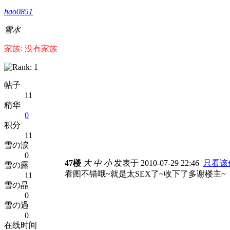
hao0851
雪水
家族: 没有家族
帖子
11
精华
0
积分
11
雪の涙
0
47楼
大
中
小
发表于 2010-07-29 22:46
只看该
雪の露
看图不错哦~就是太SEX了~收下了多谢楼主~
11
雪の晶
0
雪の過
0
在线时间