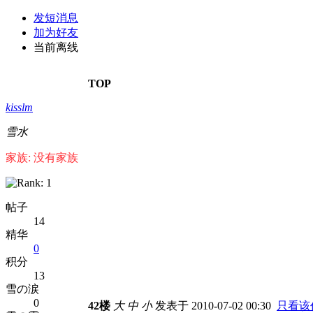
发短消息
加为好友
当前离线
TOP
kisslm
雪水
家族: 没有家族
帖子
14
精华
0
积分
13
雪の涙
0
42楼
大
中
小
发表于 2010-07-02 00:30
只看该