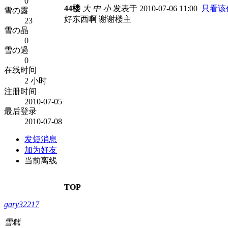
0
44楼
大
中
小
发表于 2010-07-06 11:00
只看该
雪の露
好东西啊
谢谢楼主
23
雪の晶
0
雪の過
0
在线时间
2 小时
注册时间
2010-07-05
最后登录
2010-07-08
发短消息
加为好友
当前离线
TOP
gary32217
雪糕