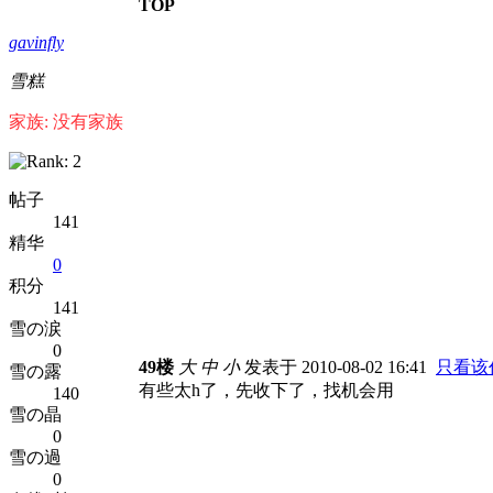
TOP
gavinfly
雪糕
家族: 没有家族
帖子
141
精华
0
积分
141
雪の涙
0
49楼
大
中
小
发表于 2010-08-02 16:41
只看该
雪の露
有些太h了，先收下了，找机会用
140
雪の晶
0
雪の過
0