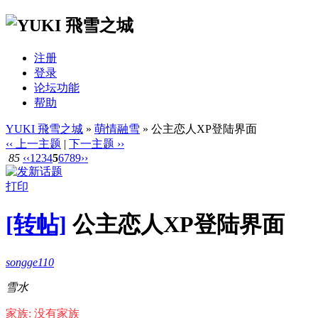
注册
登录
论坛功能
帮助
YUKI 飛雪之城
»
萌情融雪
» 公主恋人XP登陆界面
‹‹ 上一主题
|
下一主题 ››
85
‹‹
1
2
3
4
5
6
7
8
9
››
打印
[转帖]
公主恋人XP登陆界面
songge110
雪水
家族: 没有家族