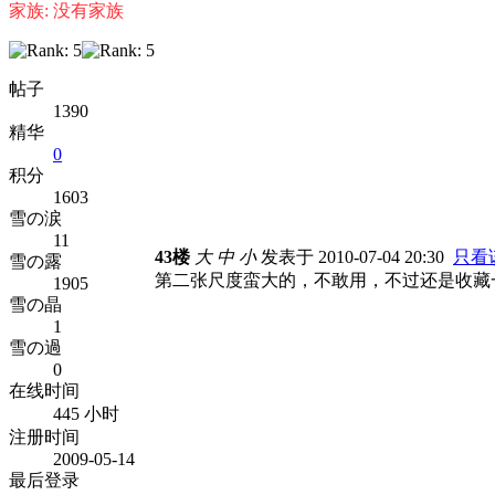
家族: 没有家族
帖子
1390
精华
0
积分
1603
雪の涙
11
43楼
大
中
小
发表于 2010-07-04 20:30
只看
雪の露
第二张尺度蛮大的，不敢用，不过还是收藏
1905
雪の晶
1
雪の過
0
在线时间
445 小时
注册时间
2009-05-14
最后登录