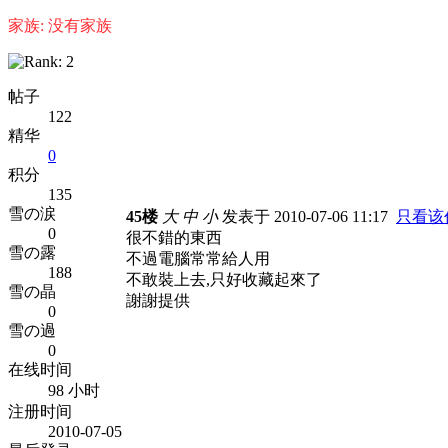
家族: 没有家族
帖子
122
精华
0
积分
135
雪の涙
45楼
大
中
小
发表于 2010-07-06 11:17
只看该
0
很不錯的東西
雪の露
不過電腦常常給人用
188
不敢裝上去,只好收藏起來了
雪の晶
謝謝提供
0
雪の過
0
在线时间
98 小时
注册时间
2010-07-05