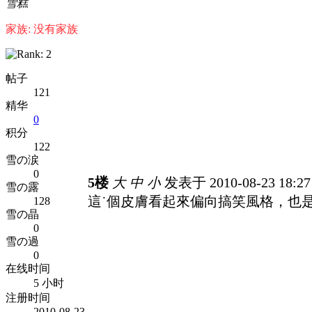
雪糕
家族: 没有家族
帖子
121
精华
0
积分
122
雪の涙
0
5楼
大
中
小
发表于 2010-08-23 18:2
雪の露
這˙個皮膚看起來偏向搞笑風格，也
128
雪の晶
0
雪の過
0
在线时间
5 小时
注册时间
2010-08-23