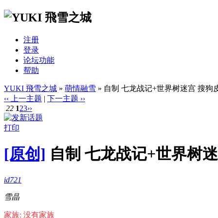
注册
登录
论坛功能
帮助
YUKI 飛雪之城
»
萌情融雪
» 自制 七龙战记+世界树迷宫 搜狗
‹‹ 上一主题
|
下一主题 ››
22
1
2
3
››
打印
[原创]
自制 七龙战记+世界树迷
id721
雪晶
家族: 没有家族