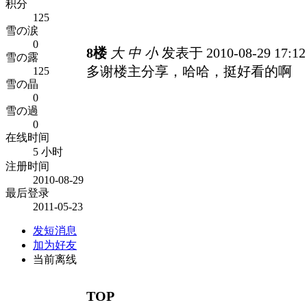
积分
125
雪の涙
0
8楼
大
中
小
发表于 2010-08-29 17:1
雪の露
多谢楼主分享，哈哈，挺好看的啊
125
雪の晶
0
雪の過
0
在线时间
5 小时
注册时间
2010-08-29
最后登录
2011-05-23
发短消息
加为好友
当前离线
TOP