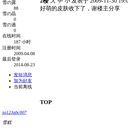
2楼
大
中
小
发表于 2009-11-30 19:
雪の露
好萌的皮肤收下了，谢楼主分享
88
雪の晶
0
雪の過
0
在线时间
187 小时
注册时间
2009-04-08
最后登录
2014-08-23
发短消息
加为好友
当前离线
TOP
zq123abc007
雪糕