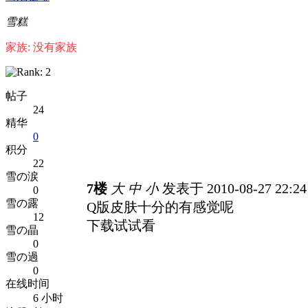
雪糕
家族: 没有家族
帖子
24
精华
0
积分
22
雪の涙
7楼
大
中
小
发表于 2010-08-27 22:2
0
雪の露
Q版皮肤十分的有感觉呢
12
下载试试看
雪の晶
0
雪の過
0
在线时间
6 小时