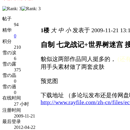
帖子
94
1楼
大
中
小
发表于 2009-11-21 13:
精华
0
积分
自制 七龙战记+世界树迷宫 
210
雪の涙
貌似这两部作品同人挺多的，
(还有
6
雪の露
用手头素材做了两套皮肤
375
雪の晶
预览图
0
雪の過
0
下载地址 （多论坛发布还是传网盘
在线时间
http://www.rayfile.com/zh-cn/files
27 小时
注册时间
2009-11-21
最后登录
2012-04-22