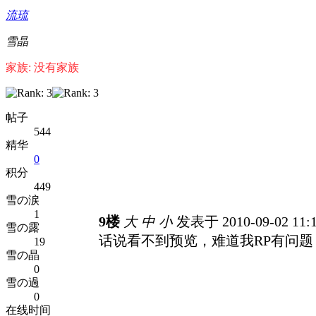
流琉
雪晶
家族: 没有家族
帖子
544
精华
0
积分
449
雪の涙
1
9楼
大
中
小
发表于 2010-09-02 11:
雪の露
话说看不到预览，难道我RP有问题
19
雪の晶
0
雪の過
0
在线时间