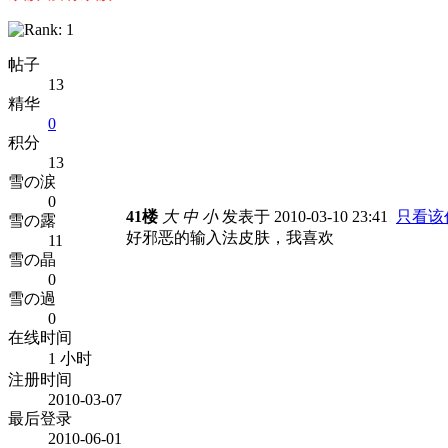
帖子
13
精华
0
积分
13
雪の涙
0
41楼
大
中
小
发表于 2010-03-10 23:41
只看该
雪の露
好邪恶的输入法皮肤，我喜欢
11
雪の晶
0
雪の過
0
在线时间
1 小时
注册时间
2010-03-07
最后登录
2010-06-01