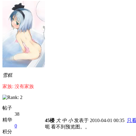
雪糕
家族: 没有家族
帖子
38
精华
45楼
大
中
小
发表于 2010-04-01 00:35
只
0
呃 看不到预览图。。
积分