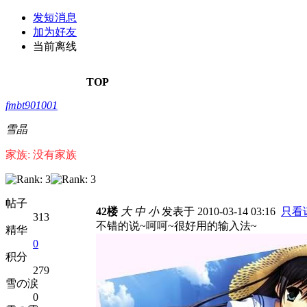
发短消息
加为好友
当前离线
TOP
fmbt901001
雪晶
家族: 没有家族
帖子
42楼
大
中
小
发表于 2010-03-14 03:16
只看
313
不错的说~呵呵~很好用的输入法~
精华
0
积分
279
雪の涙
0