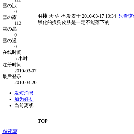
雪の涙
0
44楼
大
中
小
发表于 2010-03-17 10:34
只看该
雪の露
黑化的搜狗皮肤是一定不能落下的
112
雪の晶
0
雪の過
0
在线时间
5 小时
注册时间
2010-03-07
最后登录
2010-03-20
发短消息
加为好友
当前离线
TOP
緋夜雨