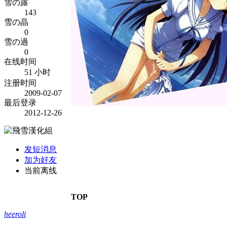
雪の露
143
雪の晶
0
雪の過
0
在线时间
51 小时
注册时间
2009-02-07
最后登录
2012-12-26
发短消息
加为好友
当前离线
TOP
heeroli