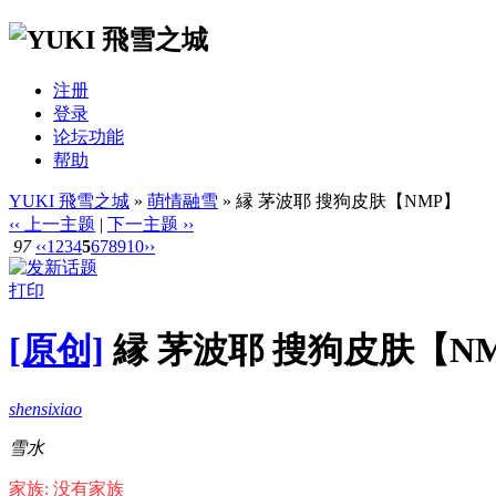
注册
登录
论坛功能
帮助
YUKI 飛雪之城
»
萌情融雪
» 縁 茅波耶 搜狗皮肤【NMP】
‹‹ 上一主题
|
下一主题 ››
97
‹‹
1
2
3
4
5
6
7
8
9
10
››
打印
[原创]
縁 茅波耶 搜狗皮肤【N
shensixiao
雪水
家族: 没有家族