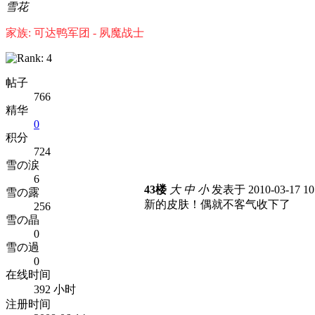
雪花
家族: 可达鸭军团 - 夙魔战士
帖子
766
精华
0
积分
724
雪の涙
6
43楼
大
中
小
发表于 2010-03-17 1
雪の露
新的皮肤！偶就不客气收下了
256
雪の晶
0
雪の過
0
在线时间
392 小时
注册时间