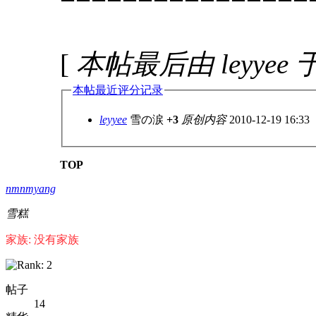
[
本帖最后由 leyyee 于 
本帖最近评分记录
leyyee
雪の涙
+3
原创内容
2010-12-19 16:33
TOP
nmnmyang
雪糕
家族: 没有家族
帖子
14