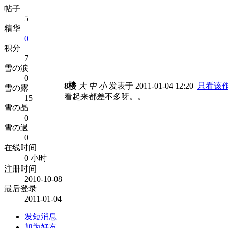
帖子
5
精华
0
积分
7
雪の涙
0
8楼
大
中
小
发表于 2011-01-04 12:20
只看该
雪の露
看起来都差不多呀。。
15
雪の晶
0
雪の過
0
在线时间
0 小时
注册时间
2010-10-08
最后登录
2011-01-04
发短消息
加为好友