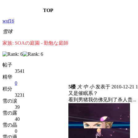
TOP
wxf16
雪球
家族: SOAの庭園 - 勤勉な庭師
帖子
3541
精华
0
5楼
大
中
小
发表于 2010-12-21 
积分
又是催眠系？
3231
看到男猪我仿佛见到了杀人贵...
雪の涙
39
雪の露
40
雪の晶
0
雪の過