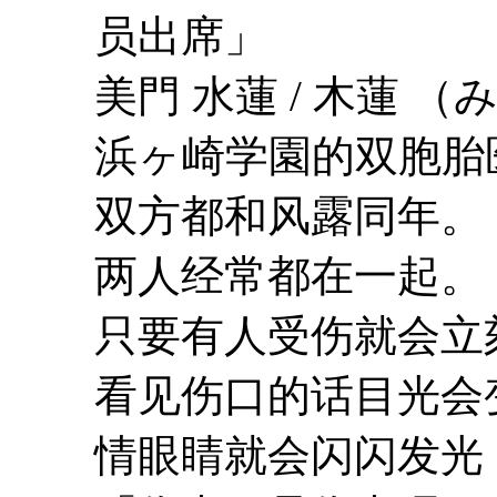
员出席」
美門 水蓮 / 木蓮 
浜ヶ崎学園的双胞胎
双方都和风露同年。
两人经常都在一起。
只要有人受伤就会立
看见伤口的话目光会
情眼睛就会闪闪发光