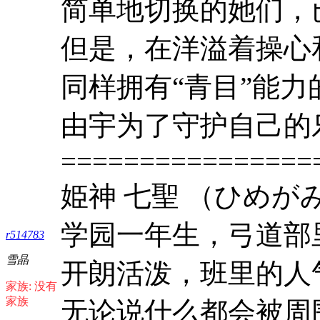
简单地切换的她们，
但是，在洋溢着操心
同样拥有“青目”能力
由宇为了守护自己的
================
姫神 七聖 （ひめが
学园一年生，弓道部
r514783
雪晶
开朗活泼，班里的人
家族: 没有
家族
无论说什么都会被周