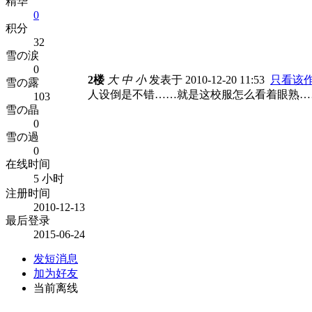
精华
0
积分
32
雪の涙
0
2楼
大
中
小
发表于 2010-12-20 11:53
只看该
雪の露
人设倒是不错……就是这校服怎么看着眼熟…
103
雪の晶
0
雪の過
0
在线时间
5 小时
注册时间
2010-12-13
最后登录
2015-06-24
发短消息
加为好友
当前离线