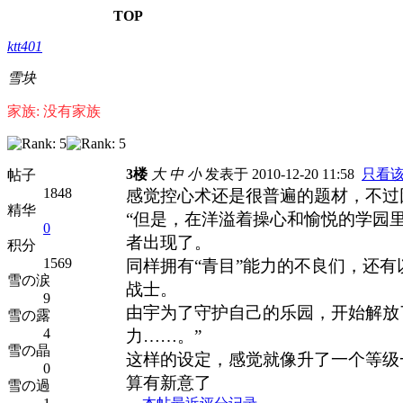
TOP
ktt401
雪块
家族: 没有家族
3楼
大
中
小
发表于 2010-12-20 11:58
只看
帖子
1848
感觉控心术还是很普遍的题材，不过
精华
“但是，在洋溢着操心和愉悦的学园
0
者出现了。
积分
1569
同样拥有“青目”能力的不良们，还有
雪の涙
战士。
9
由宇为了守护自己的乐园，开始解放
雪の露
4
力……。”
雪の晶
这样的设定，感觉就像升了一个等级
0
算有新意了
雪の過