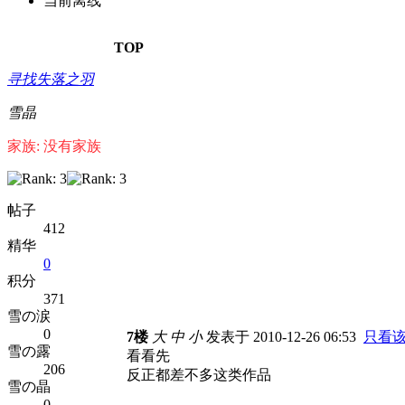
当前离线
TOP
寻找失落之羽
雪晶
家族: 没有家族
帖子
412
精华
0
积分
371
雪の涙
0
7楼
大
中
小
发表于 2010-12-26 06:53
只看
雪の露
看看先
206
反正都差不多这类作品
雪の晶
0