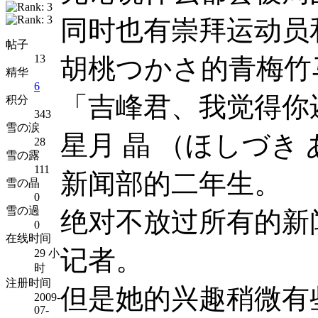
同时也有崇拜运动员
帖子
13
胡桃つかさ的青梅竹
精华
6
「吉峰君、我觉得你
积分
343
雪の涙
星月 晶 （ほしづき
28
雪の露
111
新闻部的二年生。
雪の晶
0
雪の過
绝对不放过所有的新
0
在线时间
记者。
29 小
时
注册时间
但是她的兴趣稍微有
2009-
07-