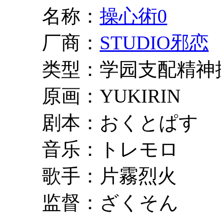
名称：
操心術0
厂商：
STUDIO邪恋
类型：学园支配精神
原画：YUKIRIN
剧本：おくとぱす
音乐：トレモロ
歌手：片霧烈火
监督：ざくそん