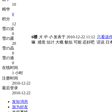
10
精华
0
积分
12
雪の涙
0
6楼
大
中
小
发表于 2010-12-22 11:12
只看该
雪の露
嘛 感觉 估计 大概 貌似 可能 还好吧 话说
20
雪の晶
0
雪の過
0
在线时间
1 小时
注册时间
2010-12-22
最后登录
2010-12-22
发短消息
加为好友