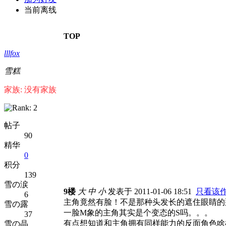
当前离线
TOP
lllfox
雪糕
家族: 没有家族
帖子
90
精华
0
积分
139
雪の涙
9楼
大
中
小
发表于 2011-01-06 18:51
只看该
6
主角竟然有脸！不是那种头发长的遮住眼睛的
雪の露
一脸M象的主角其实是个变态的S吗。。。
37
有点想知道和主角拥有同样能力的反面角色啥
雪の晶