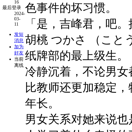
16
色事件的坏习惯。
最后登录
2024-
03-
「是，吉峰君，吧。
11
发短
胡桃 つかさ （こと
消息
加为
纸牌部的最上级生。
好友
当前
离线
冷静沉着，不论男女
比教师还更加稳定，
年长。
男女关系对她来说也