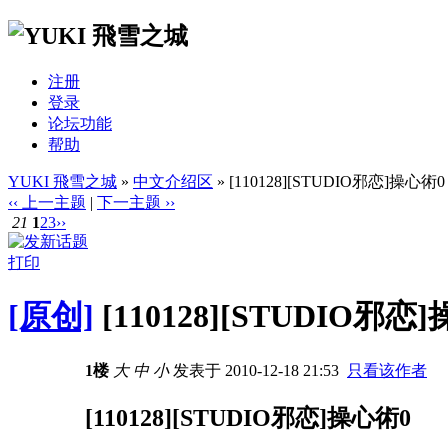
注册
登录
论坛功能
帮助
YUKI 飛雪之城
»
中文介绍区
» [110128][STUDIO邪恋]操心術0
‹‹ 上一主题
|
下一主题 ››
21
1
2
3
››
打印
[原创]
[110128][STUDIO邪恋
1楼
大
中
小
发表于 2010-12-18 21:53
只看该作者
[110128][STUDIO邪恋]操心術0