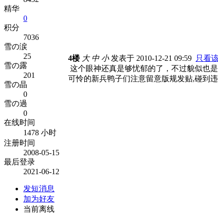
精华
0
积分
7036
雪の涙
25
4楼
大
中
小
发表于 2010-12-21 09:59
只看
雪の露
这个眼神还真是够忧郁的了，不过貌似也是
201
可怜的新兵鸭子们注意留意版规发贴,碰到违
雪の晶
0
雪の過
0
在线时间
1478 小时
注册时间
2008-05-15
最后登录
2021-06-12
发短消息
加为好友
当前离线