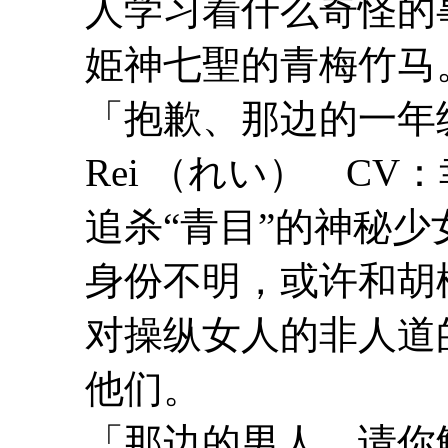
人学习着什么奇怪的
姫神七聖的青梅竹马
「抱歉、那边的一年
Rei （れい） CV
追杀“青目”的神秘少
身份不明，或许和胡
对操纵女人的非人道
他们。
「那边的男人。请你