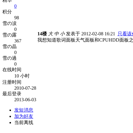
精华
0
积分
98
雪の涙
0
14楼
大
中
小
发表于 2012-02-08 16:21
只看该
雪の露
我想知道歌词面板天气面板和CPUHDD面板
367
雪の晶
0
雪の過
0
在线时间
10 小时
注册时间
2010-07-28
最后登录
2013-06-03
发短消息
加为好友
当前离线