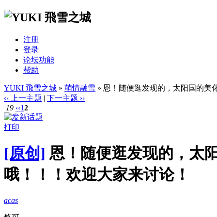
注册
登录
论坛功能
帮助
YUKI 飛雪之城
»
萌情融雪
» 恩！随便逛发现的，太阳国的美
‹‹ 上一主题
|
下一主题 ››
19
‹‹
1
2
打印
[原创]
恩！随便逛发现的，太
哦！！！欢迎大家来讨论！
acas