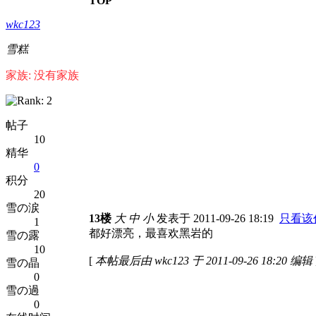
TOP
wkc123
雪糕
家族: 没有家族
帖子
10
精华
0
积分
20
雪の涙
13楼
大
中
小
发表于 2011-09-26 18:19
只看该
1
都好漂亮，最喜欢黑岩的
雪の露
10
[
本帖最后由 wkc123 于 2011-09-26 18:20 编辑
雪の晶
0
雪の過
0