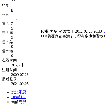
77
精华
0
积分
113
雪の涙
5
16楼
大
中
小
发表于 2012-02-28 20:33
雪の露
1TB的硬盘都塞满了，得有多少和谐物啊!
5
雪の晶
0
雪の過
0
在线时间
36 小时
注册时间
2009-07-26
最后登录
2021-09-05
发短消息
加为好友
当前离线