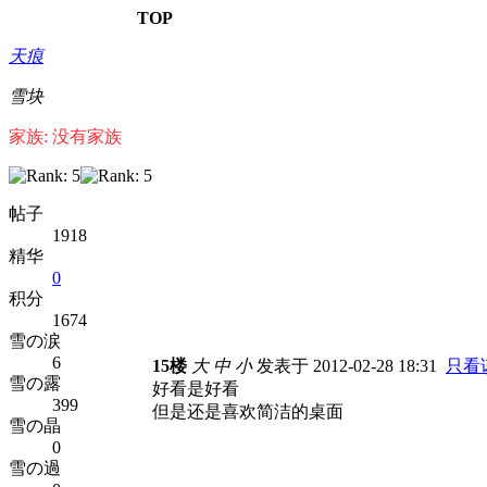
TOP
天痕
雪块
家族: 没有家族
帖子
1918
精华
0
积分
1674
雪の涙
6
15楼
大
中
小
发表于 2012-02-28 18:31
只看
雪の露
好看是好看
399
但是还是喜欢简洁的桌面
雪の晶
0
雪の過