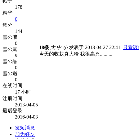
帖子
178
精华
0
积分
144
雪の涙
0
18楼
大
中
小
发表于 2013-04-27 22:41
只看该
雪の露
今天的收获真大哈 我很高兴..........
9
雪の晶
0
雪の過
0
在线时间
17 小时
注册时间
2013-04-05
最后登录
2016-04-03
发短消息
加为好友