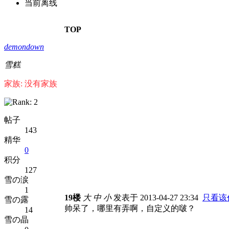
当前离线
TOP
demondown
雪糕
家族: 没有家族
帖子
143
精华
0
积分
127
雪の涙
1
19楼
大
中
小
发表于 2013-04-27 23:34
只看该
雪の露
帅呆了，哪里有弄啊，自定义的啵？
14
雪の晶