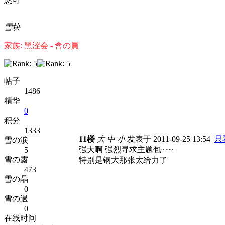
悠可
雪块
家族: 黑涩会 - 會の員
帖子
1486
精华
0
积分
1333
11楼
大
中
小
发表于 2011-09-25 13:54
只
雪の涙
强大啊 强烈寻求主题包~~~
5
雪の露
特别是钢大那张太给力了
473
雪の晶
0
雪の過
0
在线时间