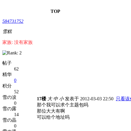
TOP
584731752
雪糕
家族: 没有家族
帖子
62
精华
0
积分
52
雪の涙
17楼
大
中
小
发表于 2012-03-03 22:50
只看该
0
那个我可以求个主题包吗
雪の露
那位大大有啊
14
可以给个地址吗
雪の晶
0