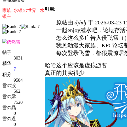
引用:
家族: 水银の世界 - 水
银主
原帖由
djhdj
于 2026-03-23 
一起enjoy灌水吧，论坛
怎么这么多广告入侵飞雪（
依然雪
我见动漫大家族、KFC论坛
帖子
每次登录飞雪，都很震惊居然
3031
精华
哈哈这个应该是虚拟游客
7
真正的其实很少
积分
9584
雪の涙
562
雪の露
7520
雪の晶
0
雪の過
0