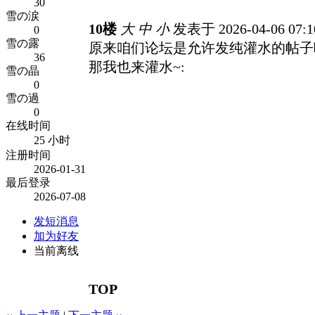
30
雪の涙
10楼
大
中
小
发表于 2026-04-06 07:
0
雪の露
原来咱们论坛是允许发纯灌水的帖子
36
那我也来灌水~:
雪の晶
0
雪の過
0
在线时间
25 小时
注册时间
2026-01-31
最后登录
2026-07-08
发短消息
加为好友
当前离线
TOP