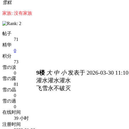
雪糕
家族: 没有家族
帖子
71
精华
0
积分
73
雪の涙
9楼
大
中
小
发表于 2026-03-30 11:1
0
雪の露
灌水灌水灌水
81
飞雪永不破灭
雪の晶
0
雪の過
0
在线时间
39 小时
注册时间