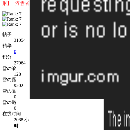
形】 - 浮雲者
帖子
31054
精华
0
积分
27964
雪の涙
128
雪の露
9202
雪の晶
0
雪の過
0
在线时间
2088 小
时