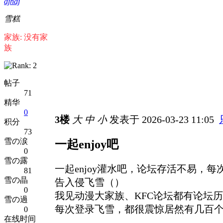
djhdj
雪糕
家族: 没有家
族
帖子
71
精华
0
3楼
大
中
小
发表于 2026-03-23 11:05
积分
73
雪の涙
一起enjoy吧
0
雪の露
一起enjoy灌水吧，论坛存活不易，
81
雪の晶
告入侵飞雪（）
0
我见动漫大家族、KFC论坛都有论坛
雪の過
每次登录飞雪，都很震惊居然有几百
0
在线时间