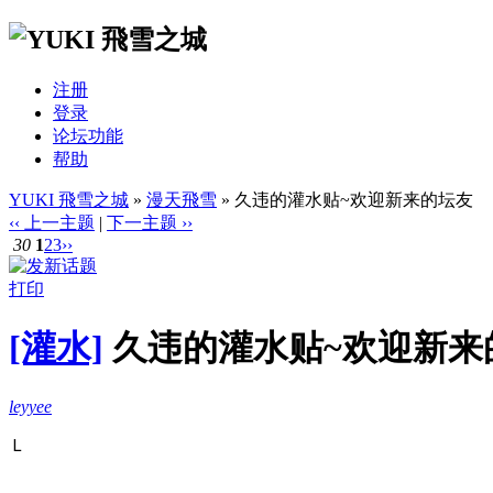
注册
登录
论坛功能
帮助
YUKI 飛雪之城
»
漫天飛雪
» 久违的灌水贴~欢迎新来的坛友
‹‹ 上一主题
|
下一主题 ››
30
1
2
3
››
打印
[灌水]
久违的灌水贴~欢迎新来
leyyee
Ｌ