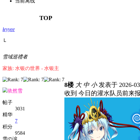
当前离线
TOP
leyyee
Ｌ
雪域巡禮者
家族: 水银の世界 - 水银主
8楼
大
中
小
发表于 2026-03-
依然雪
收到 今日的灌水队员前来
帖子
3031
精华
7
积分
9584
雪の涙