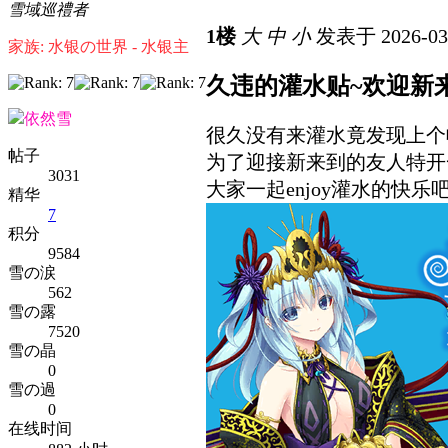
雪域巡禮者
1楼
大
中
小
发表于 2026-03-
家族: 水银の世界 - 水银主
久违的灌水贴~欢迎新
依然雪
很久没有来灌水竟发现上个
帖子
为了迎接新来到的友人特开
3031
大家一起enjoy灌水的快乐
精华
7
积分
9584
雪の涙
562
雪の露
7520
雪の晶
0
雪の過
0
在线时间