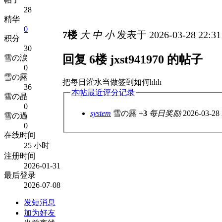
28
精华
0
7楼
大
中
小
发表于 2026-03-28 22:3
积分
30
回复 6楼 jxst941970 的帖子
雪の涙
0
雪の露
把每日灌水当做签到如何hhh
36
本帖最近评分记录
雪の晶
0
system
雪の露
+3
每日奖励
2026-03-28 
雪の過
0
在线时间
25 小时
注册时间
2026-01-31
最后登录
2026-07-08
发短消息
加为好友