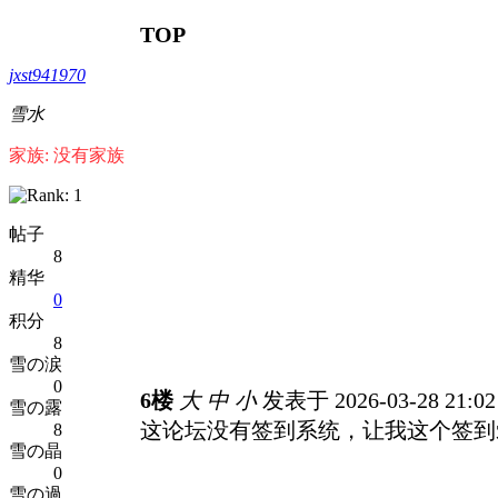
TOP
jxst941970
雪水
家族: 没有家族
帖子
8
精华
0
积分
8
雪の涙
0
6楼
大
中
小
发表于 2026-03-28 21:0
雪の露
这论坛没有签到系统，让我这个签到
8
雪の晶
0
雪の過