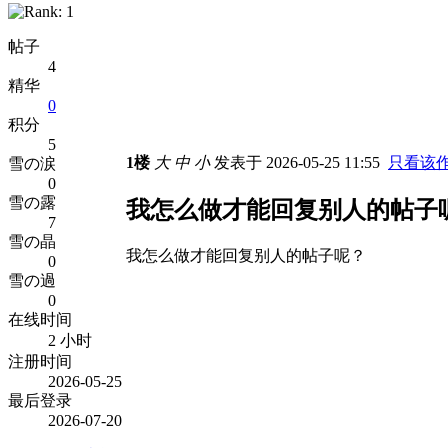
帖子
4
精华
0
积分
5
1楼
大
中
小
发表于 2026-05-25 11:55
只看该
雪の涙
0
雪の露
我怎么做才能回复别人的帖子
7
雪の晶
我怎么做才能回复别人的帖子呢？
0
雪の過
0
在线时间
2 小时
注册时间
2026-05-25
最后登录
2026-07-20