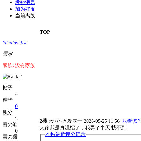
发短消息
加为好友
当前离线
TOP
fateubwubw
雪水
家族: 没有家族
帖子
4
精华
0
积分
5
2楼
大
中
小
发表于 2026-05-25 11:56
只看该
雪の涙
大家我是真没招了，我弄了半天 找不到
0
本帖最近评分记录
雪の露