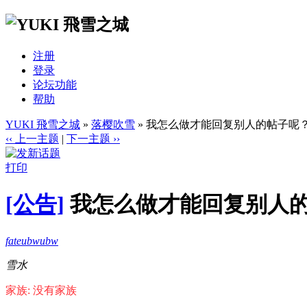
注册
登录
论坛功能
帮助
YUKI 飛雪之城
»
落樱吹雪
» 我怎么做才能回复别人的帖子呢
‹‹ 上一主题
|
下一主题 ››
打印
[公告]
我怎么做才能回复别人
fateubwubw
雪水
家族: 没有家族