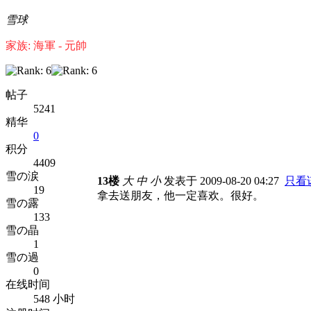
雪球
家族: 海軍 - 元帥
帖子
5241
精华
0
积分
4409
雪の涙
13楼
大
中
小
发表于 2009-08-20 04:27
只看
19
拿去送朋友，他一定喜欢。很好。
雪の露
133
雪の晶
1
雪の過
0
在线时间
548 小时