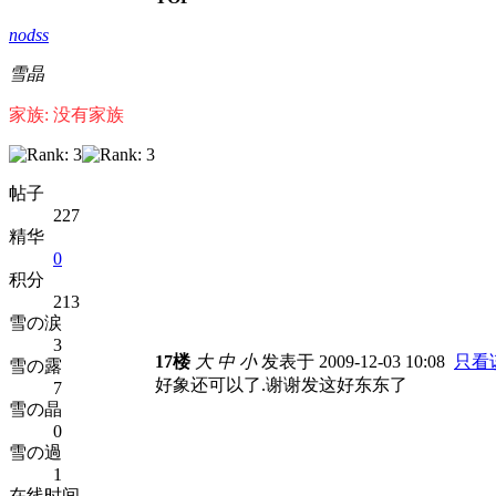
nodss
雪晶
家族: 没有家族
帖子
227
精华
0
积分
213
雪の涙
3
17楼
大
中
小
发表于 2009-12-03 10:08
只看
雪の露
好象还可以了.谢谢发这好东东了
7
雪の晶
0
雪の過
1
在线时间