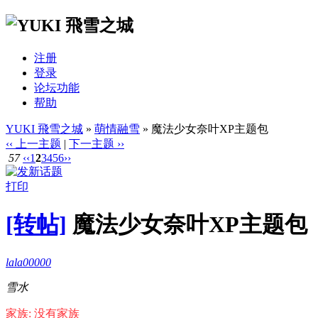
注册
登录
论坛功能
帮助
YUKI 飛雪之城
»
萌情融雪
» 魔法少女奈叶XP主题包
‹‹ 上一主题
|
下一主题 ››
57
‹‹
1
2
3
4
5
6
››
打印
[转帖]
魔法少女奈叶XP主题包
lala00000
雪水
家族: 没有家族