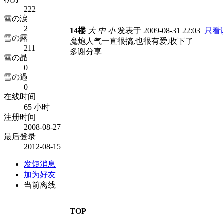
222
雪の涙
2
14楼
大
中
小
发表于 2009-08-31 22:03
只看
雪の露
魔炮人气一直很搞,也很有爱,收下了
211
多谢分享
雪の晶
0
雪の過
0
在线时间
65 小时
注册时间
2008-08-27
最后登录
2012-08-15
发短消息
加为好友
当前离线
TOP