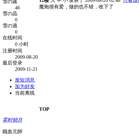
12楼
大
中
小
发表于 2009-08-20 02:48
只看该
雪の露
魔炮很有爱，做的也不错，收下了
46
雪の晶
0
雪の過
0
在线时间
0 小时
注册时间
2009-08-20
最后登录
2009-11-21
发短消息
加为好友
当前离线
TOP
零时销月
鐵血元帥