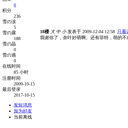
0
积分
236
雪の涙
5
18楼
大
中
小
发表于 2009-12-04 12:58
只看
雪の露
我谢你了，奈叶好萌啊。还有菲特，萌的不
188
雪の晶
0
雪の過
0
在线时间
85 小时
注册时间
2009-10-15
最后登录
2017-10-15
发短消息
加为好友
当前离线