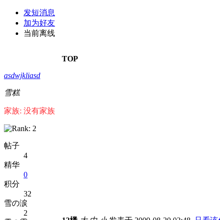
发短消息
加为好友
当前离线
TOP
asdwjkliasd
雪糕
家族: 没有家族
帖子
4
精华
0
积分
32
雪の涙
2