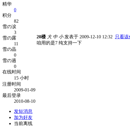
精华
0
积分
82
雪の涙
3
20楼
大
中
小
发表于 2009-12-10 12:32
只看该
雪の露
咱用的是7 纯支持一下
11
雪の晶
0
雪の過
0
在线时间
15 小时
注册时间
2009-01-09
最后登录
2010-08-10
发短消息
加为好友
当前离线