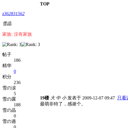
TOP
z362831562
雪晶
家族: 没有家族
帖子
186
精华
0
积分
236
雪の涙
5
19楼
大
中
小
发表于 2009-12-07 09:47
只看
雪の露
最萌非特了，感谢个。
188
雪の晶
0
雪の過
0