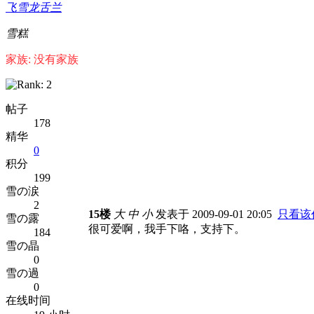
飞雪龙舌兰
雪糕
家族: 没有家族
帖子
178
精华
0
积分
199
雪の涙
2
15楼
大
中
小
发表于 2009-09-01 20:05
只看该
雪の露
很可爱啊，我手下咯，支持下。
184
雪の晶
0
雪の過
0
在线时间