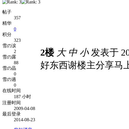
帖子
357
精华
0
积分
323
雪の涙
2楼
大
中
小
发表于 200
2
雪の露
好东西谢楼主分享马
88
雪の晶
0
雪の過
0
在线时间
187 小时
注册时间
2009-04-08
最后登录
2014-08-23