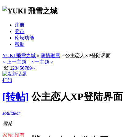
注册
登录
论坛功能
帮助
YUKI 飛雪之城
»
萌情融雪
» 公主恋人XP登陆界面
‹‹ 上一主题
|
下一主题 ››
85
1
2
3
4
5
6
7
8
9
››
打印
[转帖]
公主恋人XP登陆界面
soultaker
雪花
家族: 没有