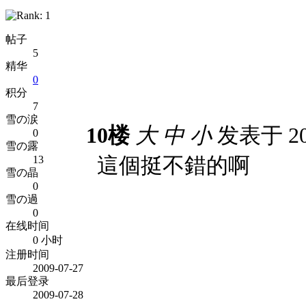
帖子
5
精华
0
积分
7
雪の涙
10楼
大
中
小
发表于 200
0
雪の露
這個挺不錯的啊
13
雪の晶
0
雪の過
0
在线时间
0 小时
注册时间
2009-07-27
最后登录
2009-07-28