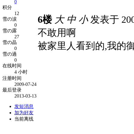
0
积分
12
6楼
大
中
小
发表于 2009
雪の涙
0
不敢用啊
雪の露
27
雪の晶
被家里人看到的,我的御
0
雪の過
0
在线时间
4 小时
注册时间
2009-07-24
最后登录
2013-03-13
发短消息
加为好友
当前离线