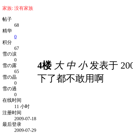
家族: 没有家族
帖子
68
精华
0
积分
67
雪の涙
0
4楼
大
中
小
发表于 2009
雪の露
65
下了都不敢用啊
雪の晶
0
雪の過
0
在线时间
11 小时
注册时间
2009-07-18
最后登录
2009-07-29