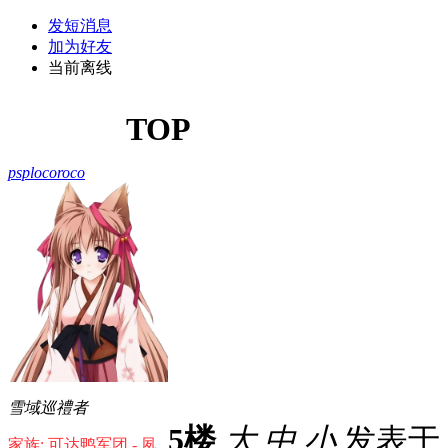
发短消息
加为好友
当前离线
TOP
psplocoroco
雪域巡禮者
5楼
大
中
小
发表于 20
家族: 可达鸭军团 - 夙