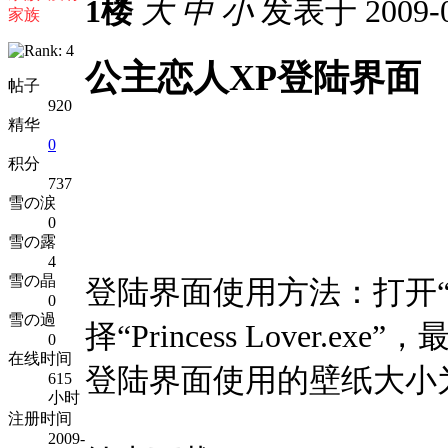
1楼
大
中
小
发表于 2009-0
家族
公主恋人XP登陆界面
帖子
920
精华
0
积分
737
雪の涙
0
雪の露
4
雪の晶
登陆界面使用方法：打开“Re
0
雪の過
择“Princess Lover.e
0
在线时间
登陆界面使用的壁纸大小为12
615
小时
注册时间
2009-