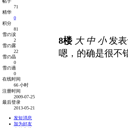
帖子
71
精华
0
积分
81
雪の涙
8楼
大
中
小
发表于 
2
雪の露
嗯，的确是很不
22
雪の晶
0
雪の過
0
在线时间
66 小时
注册时间
2009-07-25
最后登录
2013-05-21
发短消息
加为好友