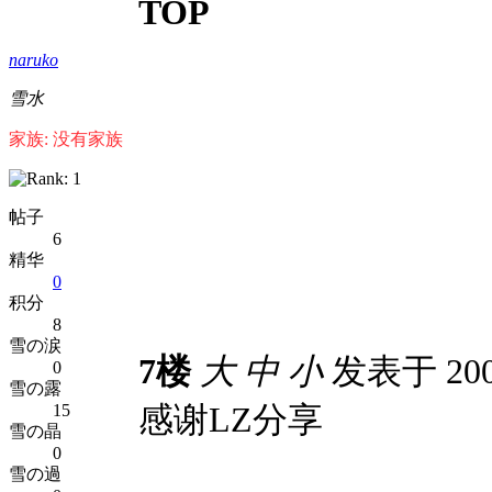
TOP
naruko
雪水
家族: 没有家族
帖子
6
精华
0
积分
8
雪の涙
7楼
大
中
小
发表于 2009
0
雪の露
感谢LZ分享
15
雪の晶
0
雪の過