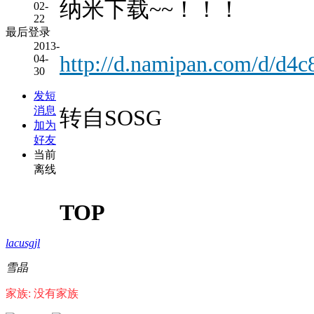
纳米下载~~！！！
02-
22
最后登录
2013-
http://d.namipan.com/d/d
04-
30
发短
消息
转自SOSG
加为
好友
当前
离线
TOP
lacusgjl
雪晶
家族: 没有家族