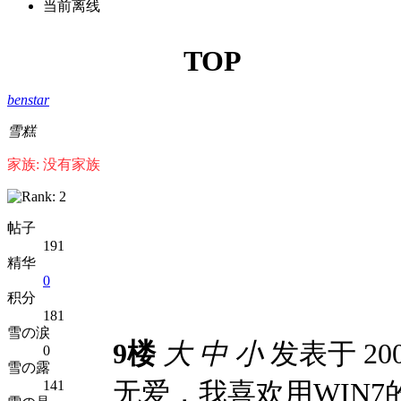
当前离线
TOP
benstar
雪糕
家族: 没有家族
帖子
191
精华
0
积分
181
雪の涙
9楼
大
中
小
发表于 2009
0
雪の露
无爱，我喜欢用WIN7
141