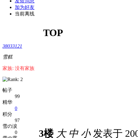
发短消息
加为好友
当前离线
TOP
38033121
雪糕
家族: 没有家族
帖子
99
精华
0
积分
97
雪の涙
3楼
大
中
小
发表于 2009
0