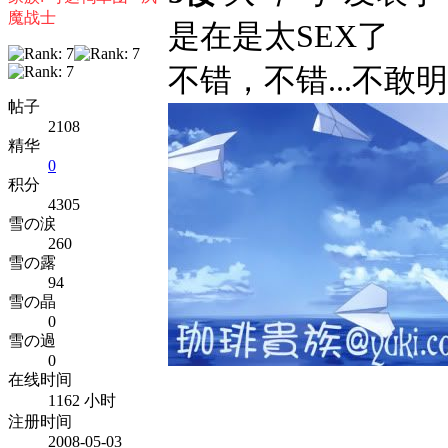
魔战士
是在是太SEX了
不错，不错...不敢
帖子
2108
精华
0
积分
4305
雪の涙
260
雪の露
94
雪の晶
0
雪の過
0
在线时间
1162 小时
注册时间
2008-05-03