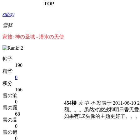
TOP
xuboy
雪糕
家族: 神の圣域 - 潜水の天使
帖子
190
精华
0
积分
166
雪の涙
0
454楼
大
中
小
发表于 2011-06-10 2
雪の露
额。。。虽然对凌波和明日香无爱
68
如果有LZ头像的主题更好了。。
雪の晶
0
雪の過
0