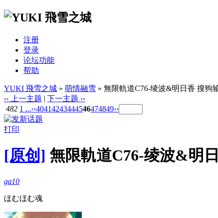
注册
登录
论坛功能
帮助
YUKI 飛雪之城
»
萌情融雪
» 無限軌道C76-绫波&明日香 搜狗输入
‹‹ 上一主题
|
下一主题 ››
482
1 ...
‹‹
40
41
42
43
44
45
46
47
48
49
››
打印
[原创]
無限軌道C76-绫波&明日香
ga10
ほむほむ魂