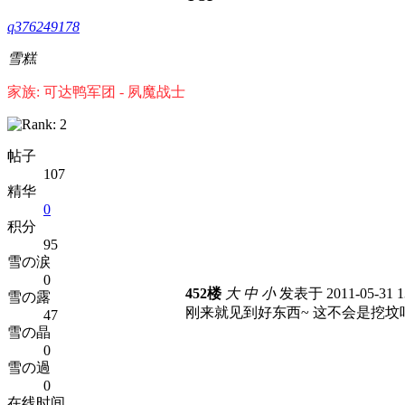
q376249178
雪糕
家族: 可达鸭军团 - 夙魔战士
帖子
107
精华
0
积分
95
雪の涙
0
452楼
大
中
小
发表于 2011-05-31 1
雪の露
刚来就见到好东西~
这不会是挖坟
47
雪の晶
0
雪の過
0
在线时间