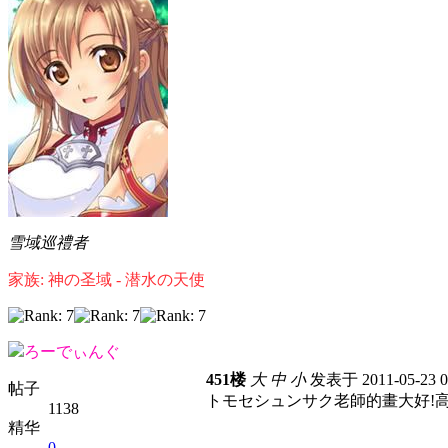
雪域巡禮者
家族: 神の圣域 - 潜水の天使
ろーでぃんぐ
451楼
大
中
小
发表于 2011-05-23 
帖子
トモセシュンサク老師的畫大好!高
1138
精华
0