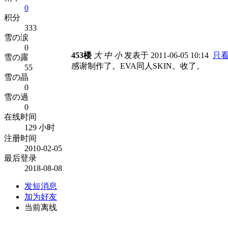
0
积分
333
雪の涙
0
453楼
大
中
小
发表于 2011-06-05 10:14
只
雪の露
感谢制作了。EVA同人SKIN。收了。
55
雪の晶
0
雪の過
0
在线时间
129 小时
注册时间
2010-02-05
最后登录
2018-08-08
发短消息
加为好友
当前离线