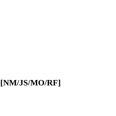
/JS/MO/RF]