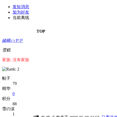
发短消息
加为好友
当前离线
TOP
綾崎ハヤテ
雪糕
家族: 没有家族
帖子
79
精华
0
积分
88
雪の涙
1