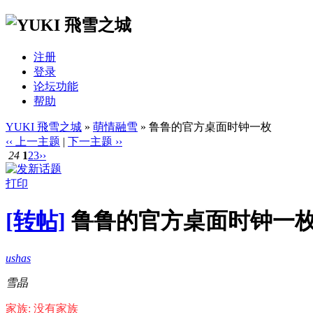
注册
登录
论坛功能
帮助
YUKI 飛雪之城
»
萌情融雪
» 鲁鲁的官方桌面时钟一枚
‹‹ 上一主题
|
下一主题 ››
24
1
2
3
››
打印
[转帖]
鲁鲁的官方桌面时钟一
ushas
雪晶
家族: 没有家族