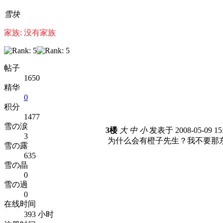
雪块
家族: 没有家族
帖子
1650
精华
0
积分
1477
雪の涙
3楼
大
中
小
发表于 2008-05-09 15
3
为什么会有橙子先生？我不要那
雪の露
635
雪の晶
0
雪の過
0
在线时间
393 小时