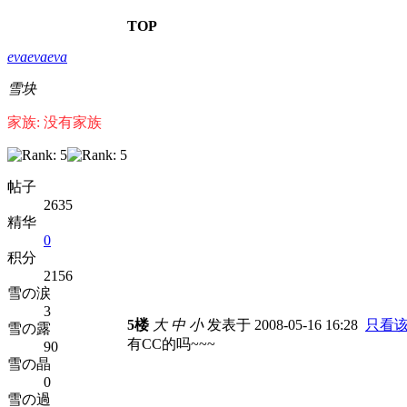
TOP
evaevaeva
雪块
家族: 没有家族
帖子
2635
精华
0
积分
2156
雪の涙
3
5楼
大
中
小
发表于 2008-05-16 16:28
只看
雪の露
有CC的吗~~~
90
雪の晶
0
雪の過