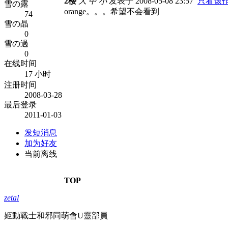
2楼
大
中
小
发表于 2008-05-08 23:57
只看该
雪の露
orange。。。希望不会看到
74
雪の晶
0
雪の過
0
在线时间
17 小时
注册时间
2008-03-28
最后登录
2011-01-03
发短消息
加为好友
当前离线
TOP
zetal
姬動戰士和邪同萌會U靈部員