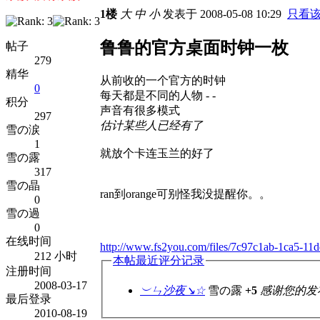
1楼
大
中
小
发表于 2008-05-08 10:29
只看
鲁鲁的官方桌面时钟一枚
帖子
279
精华
从前收的一个官方的时钟
0
每天都是不同的人物 - -
积分
声音有很多模式
297
估计某些人已经有了
雪の涙
1
就放个卡连玉兰的好了
雪の露
317
雪の晶
ran到orange可别怪我没提醒你。。
0
雪の過
0
在线时间
http://www.fs2you.com/files/7c97c1ab-1ca5-11
212 小时
本帖最近评分记录
注册时间
2008-03-17
︶ㄣ沙夜↘☆
雪の露
+5
感谢您的发
最后登录
2010-08-19