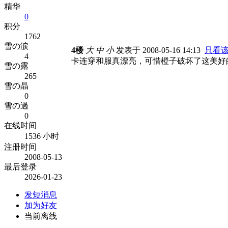
精华
0
积分
1762
雪の涙
4楼
大
中
小
发表于 2008-05-16 14:13
只看
4
卡连穿和服真漂亮，可惜橙子破坏了这美好
雪の露
265
雪の晶
0
雪の過
0
在线时间
1536 小时
注册时间
2008-05-13
最后登录
2026-01-23
发短消息
加为好友
当前离线