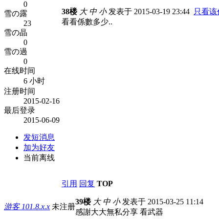
0
38楼
大
中
小
发表于 2015-03-19 23:44
只看该
雪の露
看看係數多少..
23
雪の晶
0
雪の過
0
在线时间
6 小时
注册时间
2015-02-16
最后登录
2015-06-09
发短消息
加为好友
当前离线
引用
回复
TOP
39楼
大
中
小
发表于 2015-03-25 11:14
游客
101.8.x.x
未注册
感謝大大無私分享 看武器