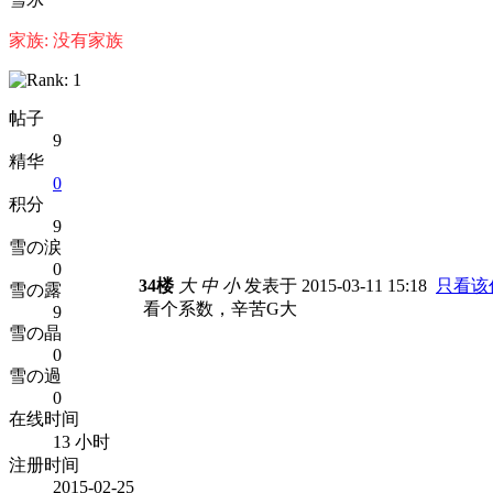
家族: 没有家族
帖子
9
精华
0
积分
9
雪の涙
0
34楼
大
中
小
发表于 2015-03-11 15:18
只看该
雪の露
看个系数，辛苦G大
9
雪の晶
0
雪の過
0
在线时间
13 小时
注册时间
2015-02-25