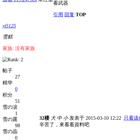
看武器
引用
回复
TOP
yt5125
雪糕
家族: 没有家族
帖子
27
精华
0
积分
51
雪の涙
1
32楼
大
中
小
发表于 2015-03-10 12:22
只看该
雪の露
辛苦了，來看看資料吧
98
雪の晶
0