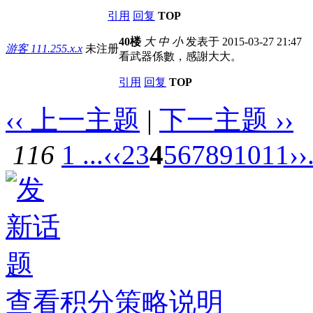
引用
回复
TOP
40楼
大
中
小
发表于 2015-03-27 21:47
游客
111.255.x.x
未注册
看武器係數，感謝大大。
引用
回复
TOP
‹‹ 上一主题
|
下一主题 ››
116
1 ...
‹‹
2
3
4
5
6
7
8
9
10
11
››
查看积分策略说明