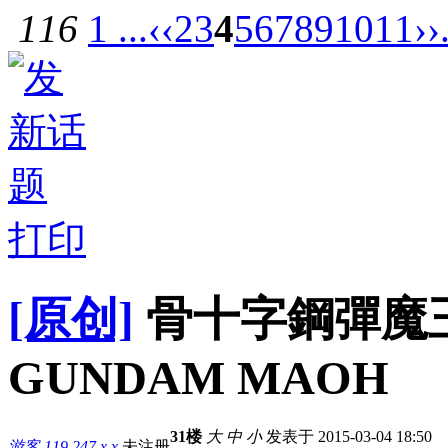
116
1 ...
‹‹
2
3
4
5
6
7
8
9
10
11
››
打印
[原创]
骨十字鋼彈魔王 /
GUNDAM MAOH
31楼
大
中
小
发表于 2015-03-04 18:50
游客
119.247.x.x
未注册