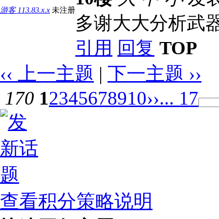
游客
113.83.x.x
未注册
多谢大大分析武
引用
回复
TOP
‹‹ 上一主题
|
下一主题 ››
170
1
2
3
4
5
6
7
8
9
10
››
... 17
查看积分策略说明