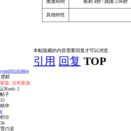
推進時間
衝刺 4秒 / 跳躍 2.86秒
其他特性
本帖隐藏的内容需要回复才可以浏览
引用
回复
TOP
yym695183864
雪糕
家族: 没有家族
帖子
35
精华
0
积分
36
雪の涙