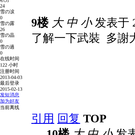
24
雪の涙
0
9楼
大
中
小
发表于 20
雪の露
26
了解一下武裝 多謝
雪の晶
0
雪の過
0
在线时间
122 小时
注册时间
2013-04-03
最后登录
2015-02-13
发短消息
加为好友
当前离线
引用
回复
TOP
10楼
大
中
小
发表于