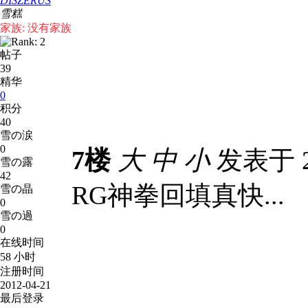
DISZERUS
雪糕
家族: 没有家族
帖子
39
精华
0
积分
40
雪の涙
0
7楼
大
中
小
发表于 20
雪の露
42
RG神拳回填真快...
雪の晶
0
雪の過
0
在线时间
58 小时
注册时间
2012-04-21
最后登录