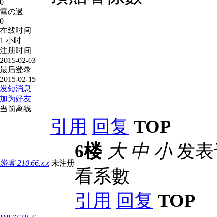
0
雪の過
0
在线时间
1 小时
注册时间
2015-02-03
最后登录
2015-02-15
发短消息
加为好友
当前离线
引用
回复
TOP
6楼
大
中
小
发表于 
游客
210.66.x.x
未注册
看系數
引用
回复
TOP