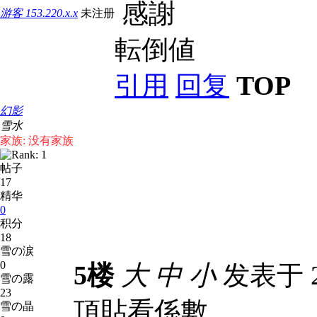
感謝
游客
153.220.x.x
未注册
転倒値
引用
回复
TOP
幻影
雪水
家族: 没有家族
帖子
17
精华
0
积分
18
雪の涙
0
5楼
大
中
小
发表于 20
雪の露
23
頂貼看係數
雪の晶