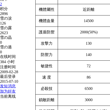
2
积分
機體屬性
近距離
2896
雪の涙
機體血量
14500
126
雪の露
護盾防禦
2000(50%)
2623
雪の晶
0
攻擊力
130
雪の過
0
防禦力
140
在线时间
384 小时
敏捷性
72
注册时间
2009-02-28
最后登录
速 度
86
2015-07-10
发短消息
必殺技
6500
加为好友
当前离线
鎖敵距離
3000