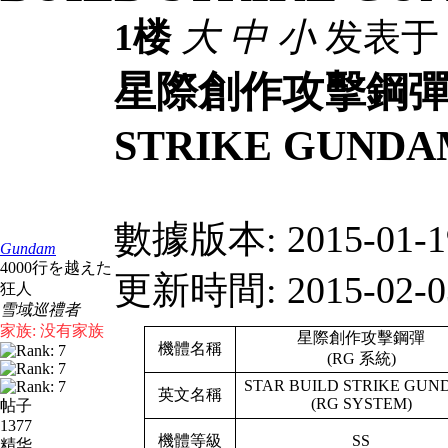
1楼
大
中
小
发表于 20
星際創作攻擊鋼彈(RG
STRIKE GUNDA
數據版本: 2015-01-
Gundam
4000行を越えた
更新時間: 2015-02-0
狂人
雪域巡禮者
家族: 没有家族
星際創作攻擊鋼彈
機體名稱
(RG 系統)
STAR BUILD STRIKE GU
英文名稱
(RG SYSTEM)
帖子
1377
機體等級
SS
精华