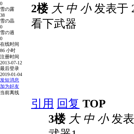
0
2楼
大
中
小
发表于 20
雪の露
38
看下武器
雪の晶
0
雪の過
0
在线时间
86 小时
注册时间
2013-07-12
最后登录
2019-01-04
发短消息
加为好友
当前离线
引用
回复
TOP
3楼
大
中
小
发表于 