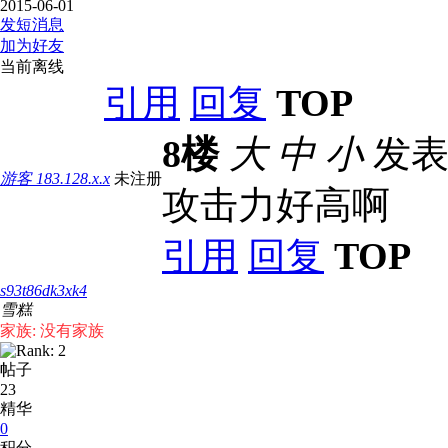
2015-06-01
发短消息
加为好友
当前离线
引用
回复
TOP
8楼
大
中
小
发表于 
游客
183.128.x.x
未注册
攻击力好高啊
引用
回复
TOP
s93t86dk3xk4
雪糕
家族: 没有家族
帖子
23
精华
0
积分