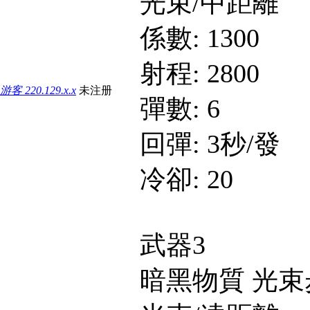
光束/中距離
係數: 1300
射程: 2800
游客
220.129.x.x
未注册
彈數: 6
回彈: 3秒/發
冷卻: 20
武器3
暗黑物質 光束步