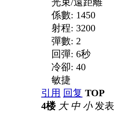
光束/遠距離
係數: 1450
射程: 3200
彈數: 2
回彈: 6秒
冷卻: 40
敏捷
引用
回复
TOP
4楼
大
中
小
发表于 