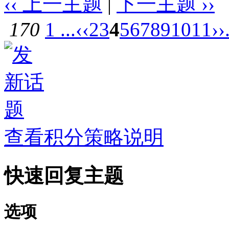
‹‹ 上一主题
|
下一主题 ››
170
1 ...
‹‹
2
3
4
5
6
7
8
9
10
11
››
查看积分策略说明
快速回复主题
选项