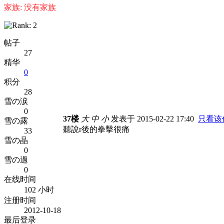
家族: 没有家族
帖子
27
精华
0
积分
28
雪の涙
0
37楼
大
中
小
发表于 2015-02-22 17:40
只看该
雪の露
聽說r後的拳擊很痛
33
雪の晶
0
雪の過
0
在线时间
102 小时
注册时间
2012-10-18
最后登录