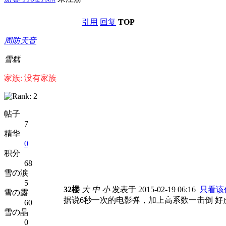
引用
回复
TOP
周防天音
雪糕
家族: 没有家族
帖子
7
精华
0
积分
68
雪の涙
5
32楼
大
中
小
发表于 2015-02-19 06:16
只看该
雪の露
据说6秒一次的电影弹，加上高系数一击倒 
60
雪の晶
0