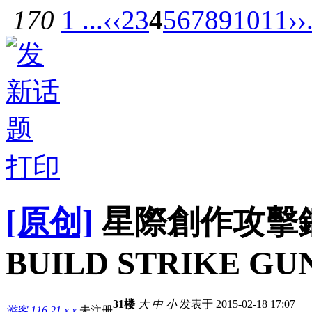
170
1 ...
‹‹
2
3
4
5
6
7
8
9
10
11
››
打印
[原创]
星際創作攻擊鋼彈(
BUILD STRIKE GU
31楼
大
中
小
发表于 2015-02-18 17:07
游客
116.21.x.x
未注册