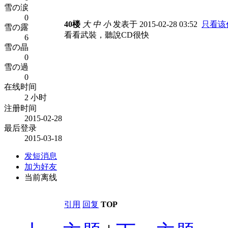
雪の涙
0
40楼
大
中
小
发表于 2015-02-28 03:52
只看该
雪の露
看看武裝，聽說CD很快
6
雪の晶
0
雪の過
0
在线时间
2 小时
注册时间
2015-02-28
最后登录
2015-03-18
发短消息
加为好友
当前离线
引用
回复
TOP