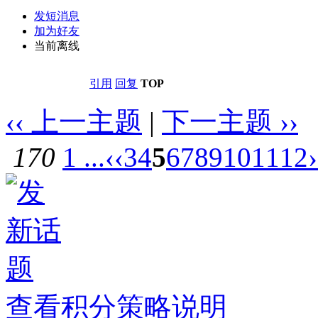
发短消息
加为好友
当前离线
引用
回复
TOP
‹‹ 上一主题
|
下一主题 ››
170
1 ...
‹‹
3
4
5
6
7
8
9
10
11
12
›
查看积分策略说明