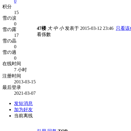
0
积分
15
雪の涙
0
47楼
大
中
小
发表于 2015-03-12 23:46
只看该
雪の露
看係數
17
雪の晶
0
雪の過
0
在线时间
7 小时
注册时间
2013-03-15
最后登录
2021-03-07
发短消息
加为好友
当前离线