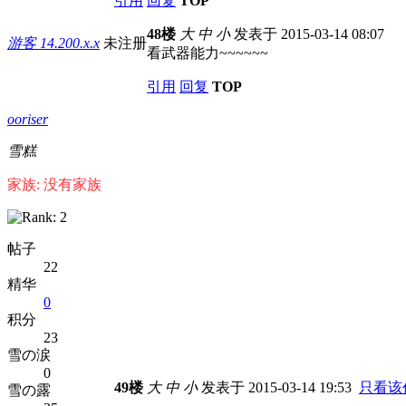
引用
回复
TOP
48楼
大
中
小
发表于 2015-03-14 08:07
游客
14.200.x.x
未注册
看武器能力~~~~~~
引用
回复
TOP
ooriser
雪糕
家族: 没有家族
帖子
22
精华
0
积分
23
雪の涙
0
49楼
大
中
小
发表于 2015-03-14 19:53
只看该
雪の露