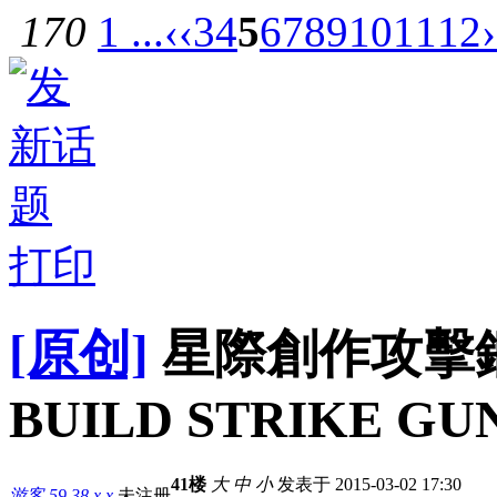
170
1 ...
‹‹
3
4
5
6
7
8
9
10
11
12
›
打印
[原创]
星際創作攻擊鋼彈(
BUILD STRIKE GU
41楼
大
中
小
发表于 2015-03-02 17:30
游客
59.38.x.x
未注册