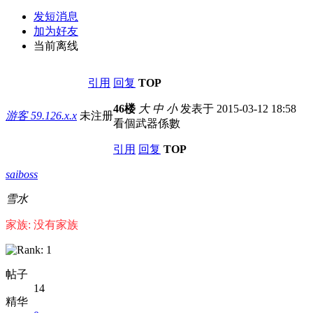
发短消息
加为好友
当前离线
引用
回复
TOP
46楼
大
中
小
发表于 2015-03-12 18:58
游客
59.126.x.x
未注册
看個武器係數
引用
回复
TOP
saiboss
雪水
家族: 没有家族
帖子
14
精华