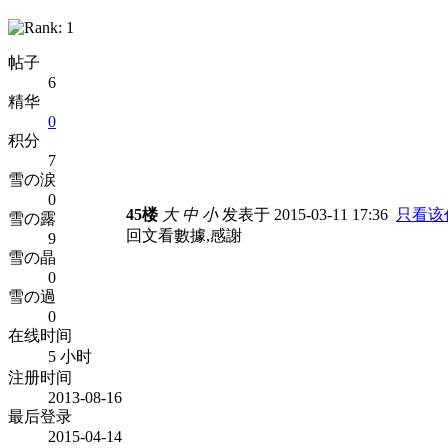
帖子
6
精华
0
积分
7
雪の涙
0
45楼
大
中
小
发表于 2015-03-11 17:36
只看该
雪の露
回文看數據,感謝
9
雪の晶
0
雪の過
0
在线时间
5 小时
注册时间
2013-08-16
最后登录
2015-04-14