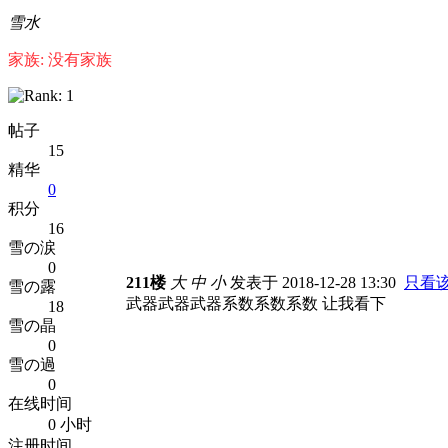
雪水
家族: 没有家族
帖子
15
精华
0
积分
16
雪の涙
0
211楼
大
中
小
发表于 2018-12-28 13:30
只看
雪の露
武器武器武器系数系数系数 让我看下
18
雪の晶
0
雪の過
0
在线时间
0 小时
注册时间