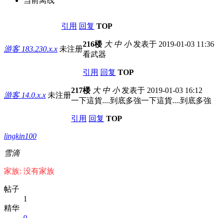
当前离线
引用
回复
TOP
216楼
大
中
小
发表于 2019-01-03 11:36
游客
183.230.x.x
未注册
看武器
引用
回复
TOP
217楼
大
中
小
发表于 2019-01-03 16:12
游客
14.0.x.x
未注册
一下這貨....到底多強一下這貨....到底多強
引用
回复
TOP
lingkin100
雪滴
家族: 没有家族
帖子
1
精华
0