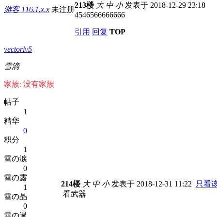
213楼
大
中
小
发表于 2018-12-29 23:18
游客
116.1.x.x
未注册
4546566666666
引用
回复
TOP
vectorlv5
雪滴
家族: 没有家族
帖子
1
精华
0
积分
1
雪の涙
0
雪の露
214楼
大
中
小
发表于 2018-12-31 11:22
只看
1
看武器
雪の晶
0
雪の過