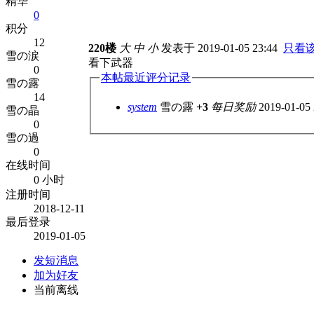
精华
0
积分
12
220楼
大
中
小
发表于 2019-01-05 23:44
只看
雪の涙
看下武器
0
本帖最近评分记录
雪の露
14
system
雪の露
+3
每日奖励
2019-01-05 
雪の晶
0
雪の過
0
在线时间
0 小时
注册时间
2018-12-11
最后登录
2019-01-05
发短消息
加为好友
当前离线