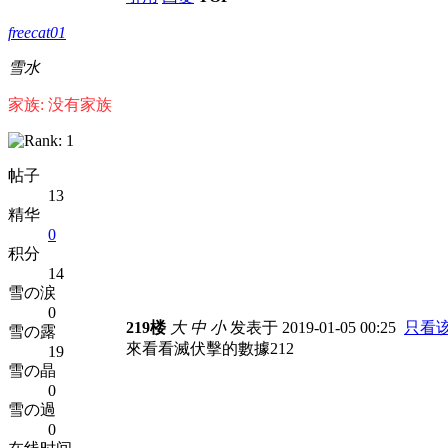
freecat01
雪水
家族: 没有家族
帖子
13
精华
0
积分
14
雪の涙
0
219楼
大
中
小
发表于 2019-01-05 00:25
只看
雪の露
來看看滅伏擊的數據212
19
雪の晶
0
雪の過
0