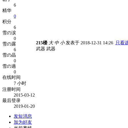
6
精华
0
积分
6
雪の涙
0
215楼
大
中
小
发表于 2018-12-31 14:26
只看
雪の露
武器 武器
6
雪の晶
0
雪の過
0
在线时间
7 小时
注册时间
2015-03-12
最后登录
2019-01-20
发短消息
加为好友