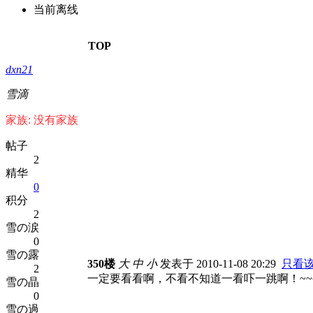
当前离线
TOP
dxn21
雪滴
家族: 没有家族
帖子
2
精华
0
积分
2
雪の涙
0
雪の露
350楼
大
中
小
发表于 2010-11-08 20:29
只看
2
一定要看看啊，不看不知道一看吓一跳啊！~~
雪の晶
0
雪の過