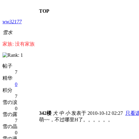
TOP
ww32177
雪水
家族: 没有家族
帖子
7
精华
0
积分
7
雪の涙
0
342楼
大
中
小
发表于 2010-10-12 02:27
只看
雪の露
萌~~，不过哪里H了。。。。。。
7
雪の晶
0
雪の過