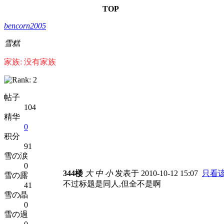
TOP
bencorn2005
雪糕
家族: 没有家族
帖子
104
精华
0
积分
91
雪の涙
0
344楼
大
中
小
发表于 2010-10-12 15:07
只看
雪の露
不过标题是同人,但全不是啊
41
雪の晶
0
雪の過