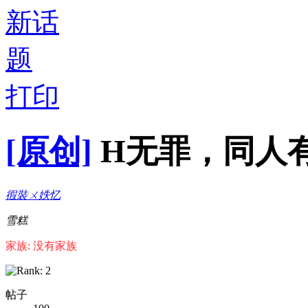
打印
[原创]
H无罪，同人有
徦裝ㄨ妷忆
雪糕
家族: 没有家族
帖子