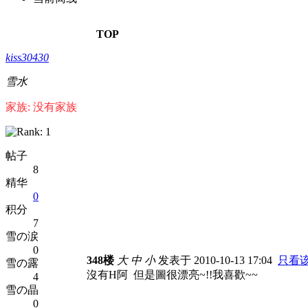
TOP
kiss30430
雪水
家族: 没有家族
帖子
8
精华
0
积分
7
雪の涙
0
348楼
大
中
小
发表于 2010-10-13 17:04
只看
雪の露
沒有H阿 但是圖很漂亮~!!我喜歡~~
4
雪の晶
0