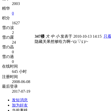
2003
精华
0
积分
1627
雪の涙
2
347楼
大
中
小
发表于 2010-10-13 14:15
只
雪の露
隐藏关果然够给力啊~\(≧▽≦)/~
24
雪の晶
0
雪の過
0
在线时间
645 小时
注册时间
2008-06-08
最后登录
2017-07-19
发短消息
加为好友
当前离线