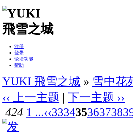
注册
登录
论坛功能
帮助
YUKI 飛雪之城
»
雪中花
‹‹ 上一主题
|
下一主题 ››
424
1 ...
‹‹
33
34
35
36
37
38
3