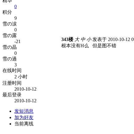
精华
0
积分
9
雪の涙
0
雪の露
343楼
大
中
小
发表于 2010-10-12 0
-21
根本没有H么 但是图不错
雪の晶
0
雪の過
3
在线时间
2 小时
注册时间
2010-10-12
最后登录
2010-10-12
发短消息
加为好友
当前离线