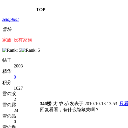
TOP
zetaplus1
雪块
家族: 没有家族
帖子
2003
精华
0
积分
1627
雪の涙
2
346楼
大
中
小
发表于 2010-10-13 13:53
只
雪の露
回复看看，有什么隐藏关啊？
24
雪の晶
0
雪の過