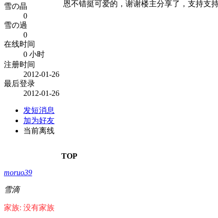
恩不错挺可爱的，谢谢楼主分享了，支持支
雪の晶
0
雪の過
0
在线时间
0 小时
注册时间
2012-01-26
最后登录
2012-01-26
发短消息
加为好友
当前离线
TOP
moruo39
雪滴
家族: 没有家族