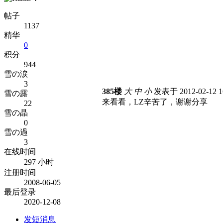
帖子
1137
精华
0
积分
944
雪の涙
3
385楼
大
中
小
发表于 2012-02-12 1
雪の露
来看看，LZ辛苦了，谢谢分享
22
雪の晶
0
雪の過
3
在线时间
297 小时
注册时间
2008-06-05
最后登录
2020-12-08
发短消息