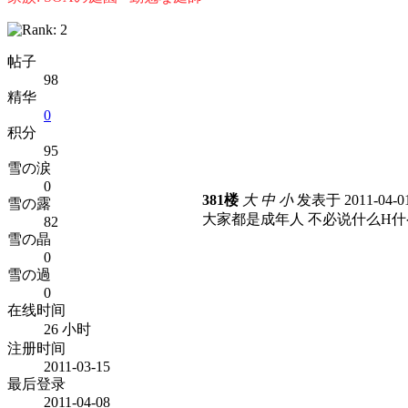
帖子
98
精华
0
积分
95
雪の涙
0
381楼
大
中
小
发表于 2011-04-01
雪の露
大家都是成年人 不必说什么H
82
雪の晶
0
雪の過
0
在线时间
26 小时
注册时间
2011-03-15
最后登录
2011-04-08