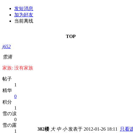
发短消息
加为好友
当前离线
TOP
j652
雪滴
家族: 没有家族
帖子
1
精华
0
积分
1
雪の涙
0
雪の露
382楼
大
中
小
发表于 2012-01-26 18:11
只看
1