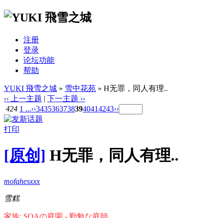
注册
登录
论坛功能
帮助
YUKI 飛雪之城
»
雪中花苑
» H无罪，同人有理..
‹‹ 上一主题
|
下一主题 ››
424
1 ...
‹‹
34
35
36
37
38
39
40
41
42
43
››
打印
[原创]
H无罪，同人有理..
mofahesxxx
雪糕
家族: SOAの庭園 - 勤勉な庭師