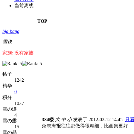
当前离线
TOP
big-bang
雪块
家族: 没有家族
帖子
1242
精华
0
积分
1037
雪の涙
4
384楼
大
中
小
发表于 2012-02-12 14:45
只
雪の露
杂志海报往往都做得很精细，比画集更好
15
雪の晶