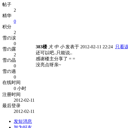
帖子
2
精华
0
积分
2
雪の涙
0
383楼
大
中
小
发表于 2012-02-11 22:24
只看
雪の露
还可以吧..只能说..
2
感谢楼主分享了 = =
雪の晶
没亮点呀亲~
0
雪の過
0
在线时间
0 小时
注册时间
2012-02-11
最后登录
2012-02-11
发短消息
加为好友