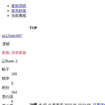
发短消息
加为好友
当前离线
TOP
zq123abc007
雪糕
家族: 没有家族
帖子
109
精华
0
积分
164
雪の涙
6
70楼
大
中
小
发表于 2010-06-19 01:06
只看该