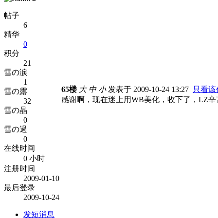
帖子
6
精华
0
积分
21
雪の涙
1
65楼
大
中
小
发表于 2009-10-24 13:27
只看该
雪の露
感谢啊，现在迷上用WB美化，收下了，LZ辛
32
雪の晶
0
雪の過
0
在线时间
0 小时
注册时间
2009-01-10
最后登录
2009-10-24
发短消息