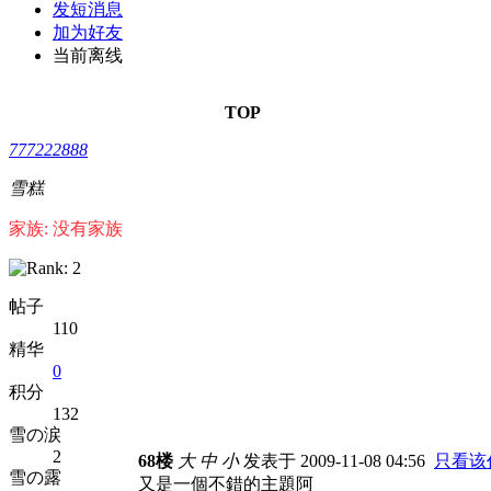
发短消息
加为好友
当前离线
TOP
777222888
雪糕
家族: 没有家族
帖子
110
精华
0
积分
132
雪の涙
2
68楼
大
中
小
发表于 2009-11-08 04:56
只看该
雪の露
又是一個不錯的主題阿