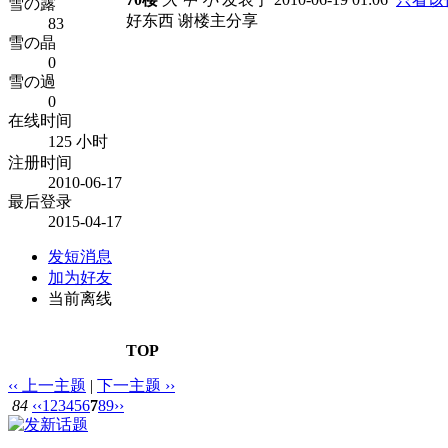
雪の露
好东西 谢楼主分享
83
雪の晶
0
雪の過
0
在线时间
125 小时
注册时间
2010-06-17
最后登录
2015-04-17
发短消息
加为好友
当前离线
TOP
‹‹ 上一主题
|
下一主题 ››
84
‹‹
1
2
3
4
5
6
7
8
9
››