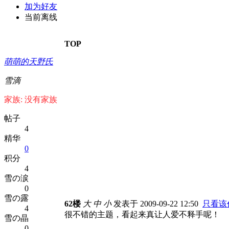
加为好友
当前离线
TOP
萌萌的天野氏
雪滴
家族: 没有家族
帖子
4
精华
0
积分
4
雪の涙
0
雪の露
62楼
大
中
小
发表于 2009-09-22 12:50
只看该
4
很不错的主题，看起来真让人爱不释手呢！
雪の晶
0