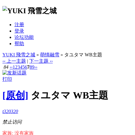
注册
登录
论坛功能
帮助
YUKI 飛雪之城
»
萌情融雪
» タユタマ WB主題
‹‹ 上一主题
|
下一主题 ››
84
‹‹
1
2
3
4
5
6
7
8
9
››
打印
[原创]
タユタマ WB主題
t320320
禁止访问
家族: 没有家族