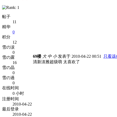
帖子
11
精华
0
积分
12
雪の涙
0
69楼
大
中
小
发表于 2010-04-22 00:51
只看该
雪の露
清新淡雅超级萌 太喜欢了
16
雪の晶
0
雪の過
0
在线时间
0 小时
注册时间
2010-04-22
最后登录
2010-04-22