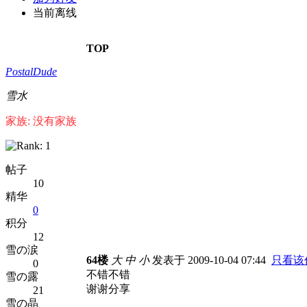
当前离线
TOP
PostalDude
雪水
家族: 没有家族
帖子
10
精华
0
积分
12
雪の涙
64楼
大
中
小
发表于 2009-10-04 07:44
只看该
0
不错不错
雪の露
谢谢分享
21
雪の晶