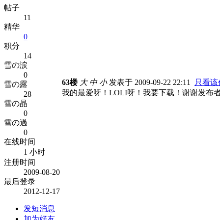
帖子
11
精华
0
积分
14
雪の涙
0
63楼
大
中
小
发表于 2009-09-22 22:11
只看该
雪の露
我的最爱呀！LOLI呀！我要下载！谢谢发布
28
雪の晶
0
雪の過
0
在线时间
1 小时
注册时间
2009-08-20
最后登录
2012-12-17
发短消息
加为好友