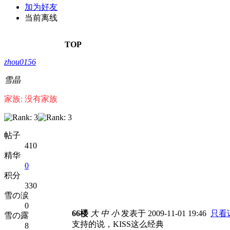
加为好友
当前离线
TOP
zhou0156
雪晶
家族: 没有家族
帖子
410
精华
0
积分
330
雪の涙
0
66楼
大
中
小
发表于 2009-11-01 19:46
只看
雪の露
支持的说，KISS这么经典
8