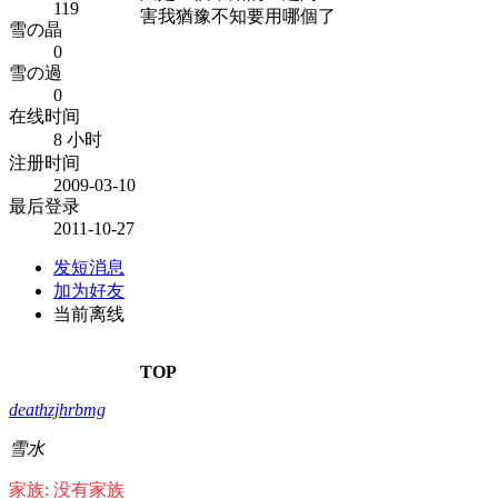
119
害我猶豫不知要用哪個了
雪の晶
0
雪の過
0
在线时间
8 小时
注册时间
2009-03-10
最后登录
2011-10-27
发短消息
加为好友
当前离线
TOP
deathzjhrbmg
雪水
家族: 没有家族