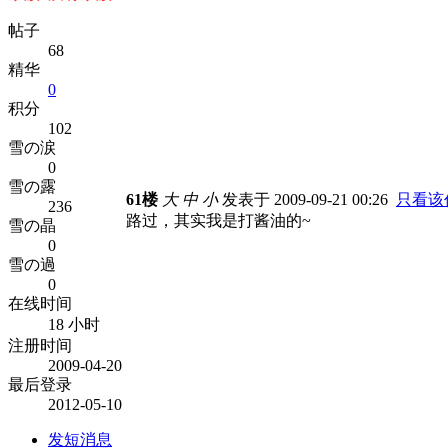
帖子
68
精华
0
积分
102
雪の涙
0
雪の露
61楼
大
中
小
发表于 2009-09-21 00:26
只看该
236
路过，其实我是打酱油的~
雪の晶
0
雪の過
0
在线时间
18 小时
注册时间
2009-04-20
最后登录
2012-05-10
发短消息