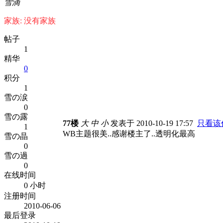
雪滴
家族: 没有家族
帖子
1
精华
0
积分
1
雪の涙
0
雪の露
77楼
大
中
小
发表于 2010-10-19 17:57
只看该
1
WB主题很美..感谢楼主了..透明化最高
雪の晶
0
雪の過
0
在线时间
0 小时
注册时间
2010-06-06
最后登录