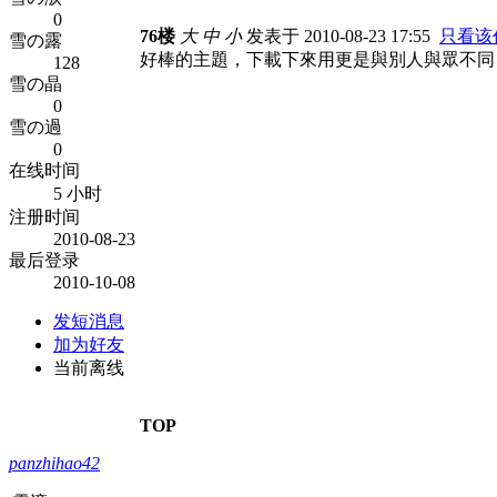
0
76楼
大
中
小
发表于 2010-08-23 17:55
只看该
雪の露
好棒的主題，下載下來用更是與別人與眾不同
128
雪の晶
0
雪の過
0
在线时间
5 小时
注册时间
2010-08-23
最后登录
2010-10-08
发短消息
加为好友
当前离线
TOP
panzhihao42