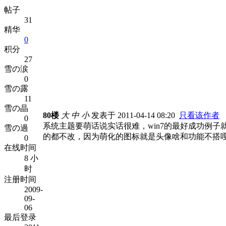
帖子
31
精华
0
积分
27
雪の涙
0
雪の露
11
雪の晶
80楼
大
中
小
发表于 2011-04-14 08:20
只看该作者
0
系统主题要萌话说实话很难，win7的最好成功例
雪の過
的都不改，因为萌化的图标就是头像啥和功能不搭
0
在线时间
8 小
时
注册时间
2009-
09-
06
最后登录