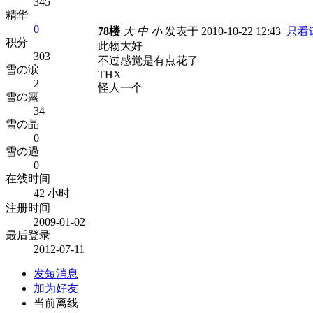
345
精华
0
78楼
大
中
小
发表于 2010-10-22 12:43
只看
积分
此物大好
303
不过感觉是有点花了
雪の涙
THX
2
怪人一个
雪の露
34
雪の晶
0
雪の過
0
在线时间
42 小时
注册时间
2009-01-02
最后登录
2012-07-11
发短消息
加为好友
当前离线