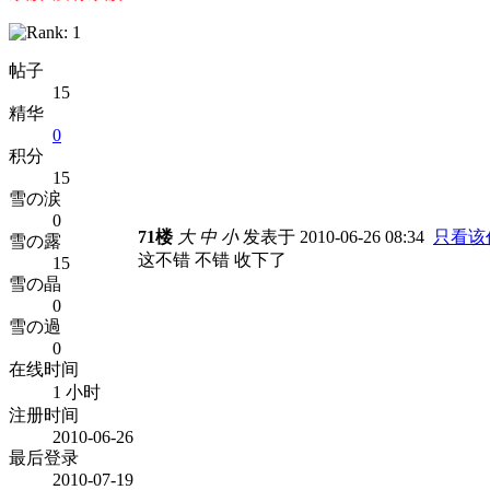
帖子
15
精华
0
积分
15
雪の涙
0
71楼
大
中
小
发表于 2010-06-26 08:34
只看该
雪の露
这不错 不错 收下了
15
雪の晶
0
雪の過
0
在线时间
1 小时
注册时间
2010-06-26
最后登录
2010-07-19