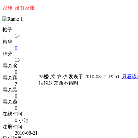
家族: 没有家族
帖子
14
精华
0
积分
13
雪の涙
0
75楼
大
中
小
发表于 2010-08-21 19:51
只看该
雪の露
话说这东西不错啊
7
雪の晶
0
雪の過
0
在线时间
0 小时
注册时间
2010-08-21