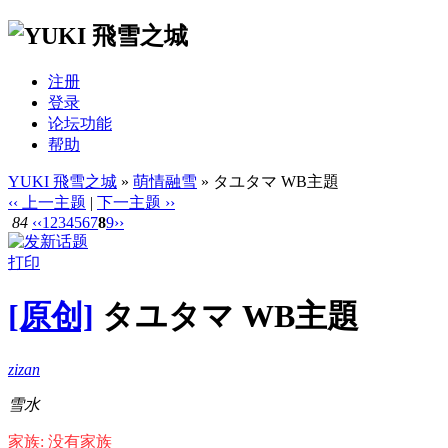
注册
登录
论坛功能
帮助
YUKI 飛雪之城
»
萌情融雪
» タユタマ WB主題
‹‹ 上一主题
|
下一主题 ››
84
‹‹
1
2
3
4
5
6
7
8
9
››
打印
[原创]
タユタマ WB主題
zizan
雪水
家族: 没有家族