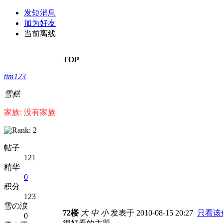
发短消息
加为好友
当前离线
TOP
tim123
雪糕
家族: 没有家族
帖子
121
精华
0
积分
123
雪の涙
72楼
大
中
小
发表于 2010-08-15 20:27
只看该
0