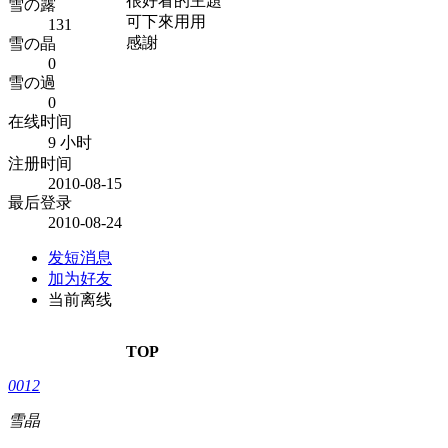
很好看的主題
雪の露
可下來用用
131
感謝
雪の晶
0
雪の過
0
在线时间
9 小时
注册时间
2010-08-15
最后登录
2010-08-24
发短消息
加为好友
当前离线
TOP
0012
雪晶