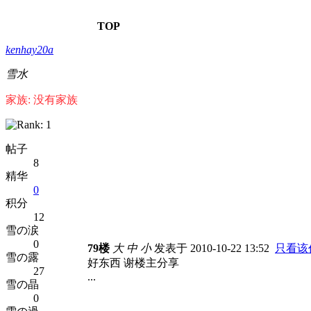
TOP
kenhay20a
雪水
家族: 没有家族
帖子
8
精华
0
积分
12
雪の涙
0
79楼
大
中
小
发表于 2010-10-22 13:52
只看该
雪の露
好东西 谢楼主分享
27
...
雪の晶
0