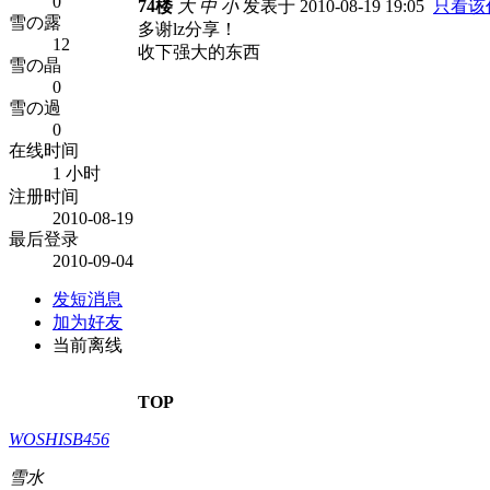
0
74楼
大
中
小
发表于 2010-08-19 19:05
只看该
雪の露
多谢lz分享！
12
收下强大的东西
雪の晶
0
雪の過
0
在线时间
1 小时
注册时间
2010-08-19
最后登录
2010-09-04
发短消息
加为好友
当前离线
TOP
WOSHISB456
雪水